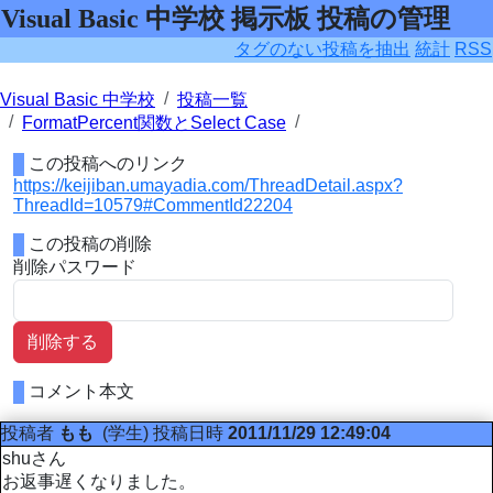
Visual Basic 中学校 掲示板 投稿の管理
タグのない投稿を抽出
統計
RSS
Visual Basic 中学校
投稿一覧
FormatPercent関数とSelect Case
この投稿へのリンク
https://keijiban.umayadia.com/ThreadDetail.aspx?
ThreadId=10579#CommentId22204
この投稿の削除
削除パスワード
削除する
コメント本文
投稿者
もも
(学生)
投稿日時
2011/11/29 12:49:04
shuさん
お返事遅くなりました。