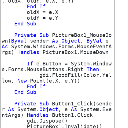
, oldX, oldY, e.X, e.Y)
End
If
oldX = e.X
oldY = e.Y
End
Sub
Private
Sub
PictureBox1_MouseDo
wn(
ByVal
sender
As
Object
,
ByVal
e
As
System.Windows.Forms.MouseEventA
rgs)
Handles
PictureBox1.MouseDown
If
e.Button = System.Window
s.Forms.MouseButtons.Right
Then
gdi.FloodFill(Color.Yel
low,
New
Point(e.X, e.Y))
End
If
End
Sub
Private
Sub
Button1_Click(sende
r
As
System.
Object
, e
As
System.Eve
ntArgs)
Handles
Button1.Click
gdi.Dispose()
PictureBox1.Invalidate()