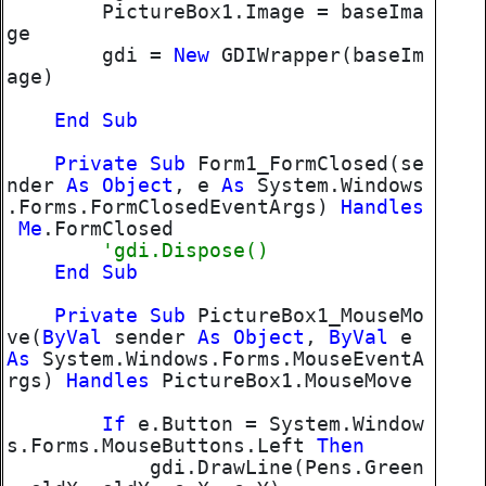
PictureBox1.Image = baseIma
ge
gdi =
New
GDIWrapper(baseIm
age)
End
Sub
Private
Sub
Form1_FormClosed(se
nder
As
Object
, e
As
System.Windows
.Forms.FormClosedEventArgs)
Handles
Me
.FormClosed
'gdi.Dispose()
End
Sub
Private
Sub
PictureBox1_MouseMo
ve(
ByVal
sender
As
Object
,
ByVal
e
As
System.Windows.Forms.MouseEventA
rgs)
Handles
PictureBox1.MouseMove
If
e.Button = System.Window
s.Forms.MouseButtons.Left
Then
gdi.DrawLine(Pens.Green