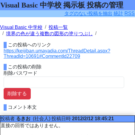
Visual Basic 中学校 掲示板 投稿の管理
タグのない投稿を抽出
統計
RSS
Visual Basic 中学校
投稿一覧
境界の色が違う複数の図形の塗りつぶし
この投稿へのリンク
https://keijiban.umayadia.com/ThreadDetail.aspx?
ThreadId=10691#CommentId22709
この投稿の削除
削除パスワード
削除する
コメント本文
投稿者
るきお
(社会人)
投稿日時
2012/2/12 18:45:21
直接の回答ではありません。