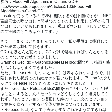
参考：Flood Fill Algorithms in C# and GDI+
http://www.codeproject.com/Articles/5133/Flood-Fill-
Algorithms-in-C-and-GDI
unsafeを使っているのでVBに翻訳するのは困難ですが、.NET
言語同士の呼び出しは簡単なのでそのまま利用してVBから呼
び出せばいいかもしれません。(私はダウンロードしていない
ので実際のところは不明です。)
さて、うまくはいきませんでしたが、私が手段１に挑戦して
みた結果も載せておきます。
GDI+をほとんど使わず、GDIだけで処理すればなんとかなる
のではないかと考えてみました。
Graphics.GetHdc～Graphics.ReleaseHdcの間で行う描画と塗
りつぶしはうまくできました。
ただ、ReleaseHdcしないと画面には表示されないようで、目
隠しされた状態でのお絵かきを強いられます。(Button2のクリ
ックでReleaseHdcできるようにしておきました。)
また、GetHdc～ReleaseHdcの間を仮に「セッション」と呼
ぶことにすると、別のセッションどうしはうまく連携してく
れず、前のセッションで描画した線の中に、次のセッション
で黄色く塗ろうとすると全体が黄色になってしまいます。
・ReleaseHdcしないでも表示が更新されるようにできれば、