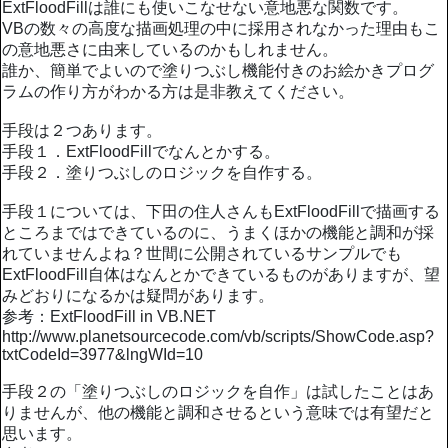
ExtFloodFillは誰にも使いこなせない意地悪な関数です。
VBの数々の高度な描画処理の中に採用されなかった理由もこ
の意地悪さに由来しているのかもしれません。
誰か、簡単でよいので塗りつぶし機能付きのお絵かきプログ
ラムの作り方がわかる方は是非教えてください。
手段は２つあります。
手段１．ExtFloodFillでなんとかする。
手段２．塗りつぶしのロジックを自作する。
手段１については、下田の住人さんもExtFloodFillで描画する
ところまではできているのに、うまくほかの機能と調和が採
れていませんよね？世間に公開されているサンプルでも
ExtFloodFill自体はなんとかできているものがありますが、望
みどおりになるかは疑問があります。
参考：ExtFloodFill in VB.NET
http://www.planetsourcecode.com/vb/scripts/ShowCode.asp?
txtCodeId=3977&lngWId=10
手段２の「塗りつぶしのロジックを自作」は試したことはあ
りませんが、他の機能と調和させるという意味では有望だと
思います。