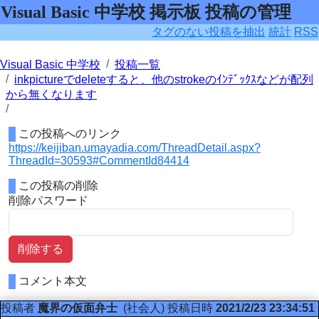
Visual Basic 中学校 掲示板 投稿の管理
タグのない投稿を抽出
統計
RSS
Visual Basic 中学校
投稿一覧
inkpictureでdeleteすると、他のstrokeのｲﾝﾃﾞｯｸｽなどが配列
から無くなります
この投稿へのリンク
https://keijiban.umayadia.com/ThreadDetail.aspx?
ThreadId=30593#CommentId84414
この投稿の削除
削除パスワード
削除する
コメント本文
投稿者
魔界の仮面弁士
(社会人)
投稿日時
2021/2/23 23:34:51