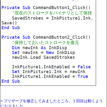
Private
Sub
CommandButton1_Click()
'現在のストロークをバイナリとして保持
SavedStrokes = InkPicture1.Ink.
Save()
End
Sub
Private
Sub
CommandButton2_Click()
'保持しておいたストロークを復元
Dim
newInk
As
InkDisp
Set
newInk =
New
InkDisp
newInk.Load SavedStrokes
InkPicture1.InkEnabled =
False
Set
InkPicture1.Ink = newInk
InkPicture1.InkEnabled =
True
End
Sub
> プリザーブを修正してみましたところ、１回目は動くよう
になりました。