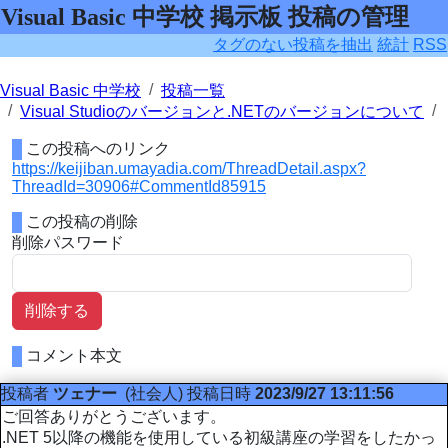
Visual Basic 中学校 掲示板 投稿の管理
タグのない投稿を抽出
統計
RSS
Visual Basic 中学校
投稿一覧
Visual Studioのバージョンと.NETのバージョンについて
この投稿へのリンク
https://keijiban.umayadia.com/ThreadDetail.aspx?
ThreadId=30906#CommentId85915
この投稿の削除
削除パスワード
削除する
コメント本文
投稿者
ツェナー
(社会人)
投稿日時
2023/9/27 13:11:56
ご回答ありがとうございます。
.NET 5以降の機能を使用している初級講座の学習をしたかっ