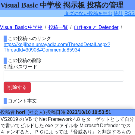
Visual Basic 中学校 掲示板 投稿の管理
タグのない投稿を抽出
統計
RSS
Visual Basic 中学校
投稿一覧
自作exe と Defender
この投稿へのリンク
https://keijiban.umayadia.com/ThreadDetail.aspx?
ThreadId=30908#CommentId85934
この投稿の削除
削除パスワード
削除する
コメント本文
投稿者
hori
(社会人)
投稿日時
2023/10/10 10:53:51
VS2019 の VB で Net Framework 4.8 をターゲットとして自分
で書いてビルドした exe ファイルを Microsoft Defender でス
キャンすると、ＰＣによっては『脅威あり』と判定するもの