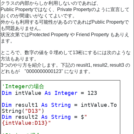
クラスの内部からしか利用しないのであれば、
Public Propertyではなく、Private Propertyのように宣言して
おくのが間違いがなくてよいです。
外からも利用する可能性があるのであればPublic Propertyで
も問題ありません。
状況次第ではProtected Property や Friend Property もありえ
ます。
ところで、数字の値を 0 埋めして13桁にするには次のような
方法もあります。
3つのやり方を紹介します。下記の reuslt1, result2, result3 の
どれもが "0000000000123" になります。
'Integerの場合
Dim
intValue
As
Integer
= 123
Dim
result1
As
String
= intValue.To
String(
"D13"
)
Dim
result2
As
String
= $
"
{intValue:D13}"