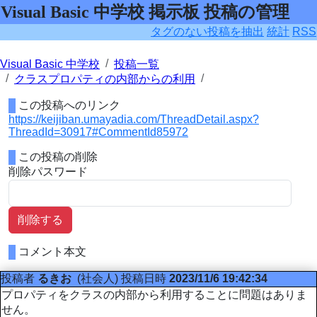
Visual Basic 中学校 掲示板 投稿の管理
タグのない投稿を抽出
統計
RSS
Visual Basic 中学校
投稿一覧
クラスプロパティの内部からの利用
この投稿へのリンク
https://keijiban.umayadia.com/ThreadDetail.aspx?
ThreadId=30917#CommentId85972
この投稿の削除
削除パスワード
削除する
コメント本文
投稿者
るきお
(社会人)
投稿日時
2023/11/6 19:42:34
プロパティをクラスの内部から利用することに問題はありま
せん。