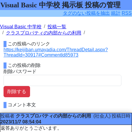
Visual Basic 中学校 掲示板 投稿の管理
タグのない投稿を抽出
統計
RSS
Visual Basic 中学校
投稿一覧
クラスプロパティの内部からの利用
この投稿へのリンク
https://keijiban.umayadia.com/ThreadDetail.aspx?
ThreadId=30917#CommentId85973
この投稿の削除
削除パスワード
削除する
コメント本文
投稿者
クラスプロパティの内部からの利用
(社会人)
投稿日時
2023/11/7 08:54:04
返答ありがとうございます。