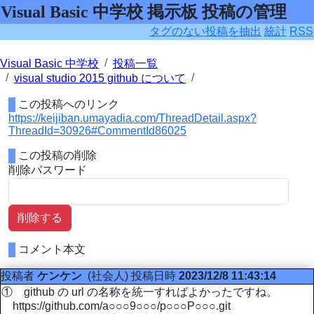
Visual Basic 中学校 掲示板 投稿の管理
タグのない投稿を抽出
統計
RSS
Visual Basic 中学校
投稿一覧
visual studio 2015 github について
この投稿へのリンク
https://keijiban.umayadia.com/ThreadDetail.aspx?
ThreadId=30926#CommentId86025
この投稿の削除
削除パスワード
削除する
コメント本文
投稿者
ケンケン
(社会人)
投稿日時
2023/12/8 11:43:14
① github の url の名称を統一すればよかったですね。
https://github.com/a○○○9○○○/p○○○P○○○.git