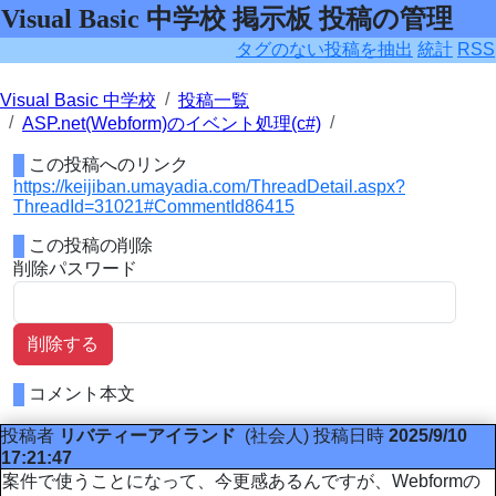
Visual Basic 中学校 掲示板 投稿の管理
タグのない投稿を抽出
統計
RSS
Visual Basic 中学校
投稿一覧
ASP.net(Webform)のイベント処理(c#)
この投稿へのリンク
https://keijiban.umayadia.com/ThreadDetail.aspx?
ThreadId=31021#CommentId86415
この投稿の削除
削除パスワード
削除する
コメント本文
投稿者
リバティーアイランド
(社会人)
投稿日時
2025/9/10
17:21:47
案件で使うことになって、今更感あるんですが、Webformの