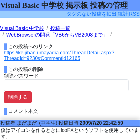
Visual Basic 中学校 掲示板 投稿の管理
タグのない投稿を抽出
統計
RSS
Visual Basic 中学校
投稿一覧
WebBrowserの開発「VB6からVB2008まで」
この投稿へのリンク
https://keijiban.umayadia.com/ThreadDetail.aspx?
ThreadId=9230#CommentId12165
この投稿の削除
削除パスワード
削除する
コメント本文
投稿者
まだまだ
(中学生)
投稿日時
2009/7/20 22:42:59
僕はアイコンを作るときにIcoFXというソフトを使用していま
す。