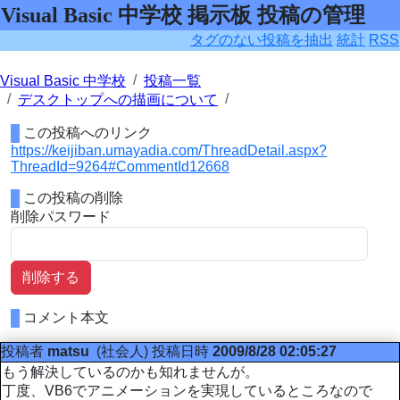
Visual Basic 中学校 掲示板 投稿の管理
タグのない投稿を抽出
統計
RSS
Visual Basic 中学校
投稿一覧
デスクトップへの描画について
この投稿へのリンク
https://keijiban.umayadia.com/ThreadDetail.aspx?
ThreadId=9264#CommentId12668
この投稿の削除
削除パスワード
削除する
コメント本文
投稿者
matsu
(社会人)
投稿日時
2009/8/28 02:05:27
もう解決しているのかも知れませんが。
丁度、VB6でアニメーションを実現しているところなので