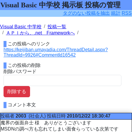
Visual Basic 中学校 掲示板 投稿の管理
タグのない投稿を抽出
統計
RSS
Visual Basic 中学校
投稿一覧
ＡＰＩから、.net Frameworkへ
この投稿へのリンク
https://keijiban.umayadia.com/ThreadDetail.aspx?
ThreadId=9926#CommentId16542
この投稿の削除
削除パスワード
削除する
コメント本文
投稿者
2003
(社会人)
投稿日時
2010/12/22 18:30:47
魔界の仮面弁士 様 ありがとうございます
MSDNの調べ方も忘れてしまい面食らっている次第です