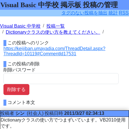
Visual Basic 中学校 掲示板 投稿の管理
タグのない投稿を抽出
統計
RSS
Visual Basic 中学校
投稿一覧
Dictionaryクラスの使い方を教えてください。
この投稿へのリンク
https://keijiban.umayadia.com/ThreadDetail.aspx?
ThreadId=10119#CommentId17531
この投稿の削除
削除パスワード
削除する
コメント本文
投稿者
シン
(社会人)
投稿日時
2011/3/27 02:34:13
Dictionaryクラスの使い方でつまずいています。VB2010使用
です。