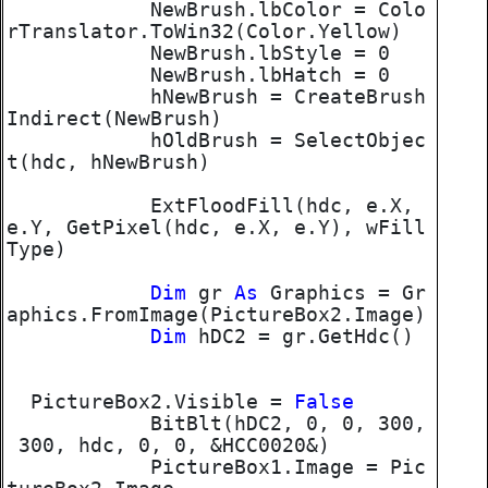
NewBrush.lbColor = Colo
rTranslator.ToWin32(Color.Yellow)
NewBrush.lbStyle = 0
NewBrush.lbHatch = 0
hNewBrush = CreateBrush
Indirect(NewBrush)
hOldBrush = SelectObjec
t(hdc, hNewBrush)
ExtFloodFill(hdc, e.X,
e.Y, GetPixel(hdc, e.X, e.Y), wFill
Type)
Dim
gr
As
Graphics = Gr
aphics.FromImage(PictureBox2.Image)
Dim
hDC2 = gr.GetHdc()
PictureBox2.Visible =
False
BitBlt(hDC2, 0, 0, 300,
300, hdc, 0, 0, &HCC0020&)
PictureBox1.Image = Pic