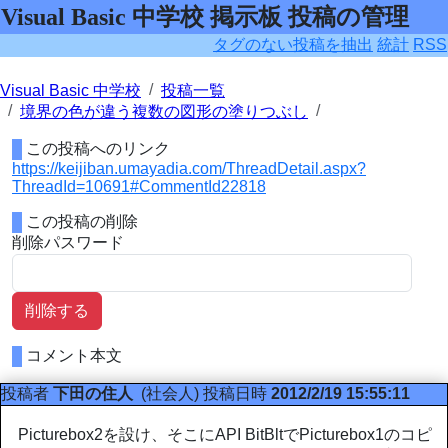
Visual Basic 中学校 掲示板 投稿の管理
タグのない投稿を抽出
統計
RSS
Visual Basic 中学校
投稿一覧
境界の色が違う複数の図形の塗りつぶし
この投稿へのリンク
https://keijiban.umayadia.com/ThreadDetail.aspx?
ThreadId=10691#CommentId22818
この投稿の削除
削除パスワード
削除する
コメント本文
投稿者
下田の住人
(社会人)
投稿日時
2012/2/19 15:55:11
Picturebox2を設け、そこにAPI BitBltでPicturebox1のコピ