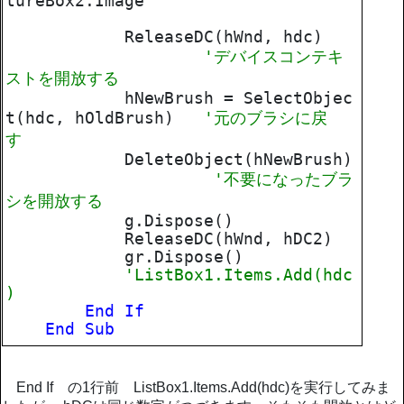
tureBox2.Image
ReleaseDC(hWnd, hdc)
'デバイスコンテキ
ストを開放する
hNewBrush = SelectObjec
t(hdc, hOldBrush)
'元のブラシに戻
す
DeleteObject(hNewBrush)
'不要になったブラ
シを開放する
g.Dispose()
ReleaseDC(hWnd, hDC2)
gr.Dispose()
'ListBox1.Items.Add(hdc
)
End
If
End
Sub
End If の1行前 ListBox1.Items.Add(hdc)を実行してみま