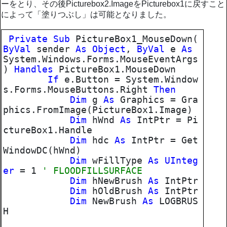
ーをとり、その後Picturebox2.ImageをPicturebox1に戻すこと
によって「塗りつぶし」は可能となりました。
Private
Sub
PictureBox1_MouseDown(
ByVal
sender
As
Object
,
ByVal
e
As
System.Windows.Forms.MouseEventArgs
)
Handles
PictureBox1.MouseDown
If
e.Button = System.Window
s.Forms.MouseButtons.Right
Then
Dim
g
As
Graphics = Gra
phics.FromImage(PictureBox1.Image)
Dim
hWnd
As
IntPtr = Pi
ctureBox1.Handle
Dim
hdc
As
IntPtr = Get
WindowDC(hWnd)
Dim
wFillType
As
UInteg
er
= 1
' FLOODFILLSURFACE
Dim
hNewBrush
As
IntPtr
Dim
hOldBrush
As
IntPtr
Dim
NewBrush
As
LOGBRUS
H