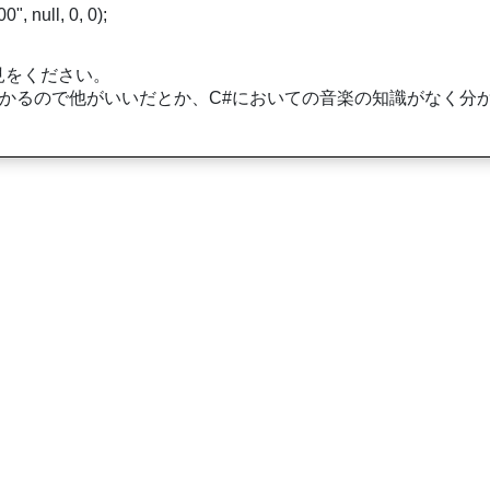
, null, 0, 0);
見をください。
掛かるので他がいいだとか、C#においての音楽の知識がなく分