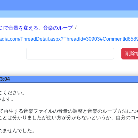
2022】MCIで音量を変える、音楽のループ
mayadia.com/ThreadDetail.aspx?ThreadId=30903#CommentId858
削除
13:04
てください。
っています。
e)を使ってBGMとして再生する音楽ファイルの音量の調整と音楽のループ方
ことは分かりましたが使い方が分からないというか、自分のコ
れませんでした。