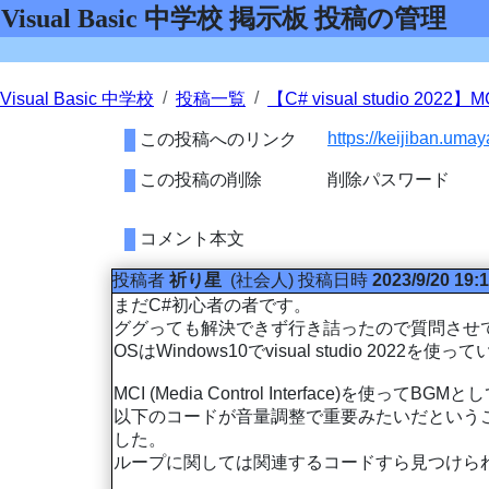
Visual Basic 中学校 掲示板 投稿の管理
Visual Basic 中学校
投稿一覧
【C# visual studio 
https://keijiban.u
この投稿へのリンク
この投稿の削除
削除パスワード
コメント本文
投稿者
祈り星
(社会人)
投稿日時
2023/9/20 19:
まだC#初心者の者です。
ググっても解決できず行き詰ったので質問させ
OSはWindows10でvisual studio 2022を使
MCI (Media Control Interfac
以下のコードが音量調整で重要みたいだという
した。
ループに関しては関連するコードすら見つけら