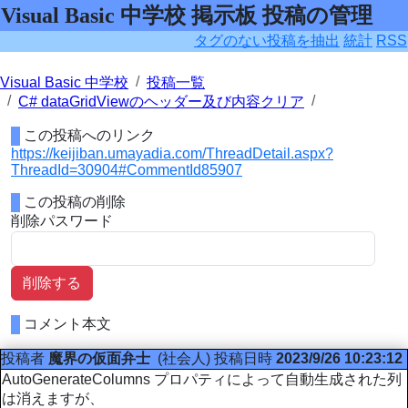
Visual Basic 中学校 掲示板 投稿の管理
タグのない投稿を抽出
統計
RSS
Visual Basic 中学校
投稿一覧
C# dataGridViewのヘッダー及び内容クリア
この投稿へのリンク
https://keijiban.umayadia.com/ThreadDetail.aspx?
ThreadId=30904#CommentId85907
この投稿の削除
削除パスワード
削除する
コメント本文
投稿者
魔界の仮面弁士
(社会人)
投稿日時
2023/9/26 10:23:12
AutoGenerateColumns プロパティによって自動生成された列
は消えますが、