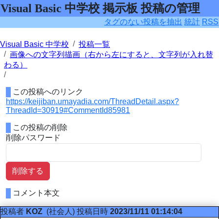
Visual Basic 中学校 掲示板 投稿の管理
タグのない投稿を抽出
統計
RSS
Visual Basic 中学校
投稿一覧
画像への文字列描画（右から左にすると、文字列が入れ替
わる）
この投稿へのリンク
https://keijiban.umayadia.com/ThreadDetail.aspx?
ThreadId=30919#CommentId85981
この投稿の削除
削除パスワード
削除する
コメント本文
投稿者
KOZ
(社会人)
投稿日時
2023/11/11 01:14:04