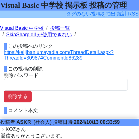
Visual Basic 中学校 掲示板 投稿の管理
タグのない投稿を抽出
統計
RSS
Visual Basic 中学校
投稿一覧
SkiaSharp.dll が使用できない
この投稿へのリンク
https://keijiban.umayadia.com/ThreadDetail.aspx?
ThreadId=30987#CommentId86289
この投稿の削除
削除パスワード
削除する
コメント本文
投稿者
ASKR
(社会人)
投稿日時
2024/10/13 00:33:59
＞KOZさん
返信ありがとうございます。