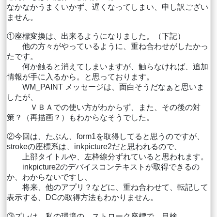
なかなかうまくいかず、遅くなってしまい、申し訳ござい
ません。
①座標変換は、出来るようになりました。（下記）
他の方々がやっているように、重ね合わせがしたかっ
たです。
何か触ると消えてしまいますが、触らなければ、追加
情報が手に入るから。と思っております。
WM_PAINT メッセージは、面白そうだなぁと思いま
したが、
ＶＢＡでの使い方がわからず、また、その後の対
策？（再描画？）もわからなそうでした。
②今回は、たぶん、form1を取得してると思うのですが、
strokeの座標系は、inkpicture2だと思われるので、
上部タイトルや、左枠線分ずれていると思われます。
inkpicture2のデバイスコンテキストが取得できるの
か、わからないですし、
将来、他のアプリ？などに、重ね合わせて、転記して
表示する、DCの取得方法もわかりません。
③ズレは、私の環境の、ストローク座標で、目検