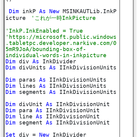
Dim
inkP
As
New
MSINKAUTLib.InkP
icture
'これが一時InkPicture
'InkP.InkEnabled = True
'https://microsoft.public.windows
.tabletpc.developer.narkive.com/0
5mR9JoA/bounding-box-of-
individual-words-in-inkpicture
Dim
div
As
InkDivider
Dim
divUnits
As
IInkDivisionUnits
Dim
paras
As
IInkDivisionUnits
Dim
lines
As
IInkDivisionUnits
Dim
segments
As
IInkDivisionUnits
Dim
divUnit
As
IInkDivisionUnit
Dim
para
As
IInkDivisionUnit
Dim
line
As
IInkDivisionUnit
Dim
segment
As
IInkDivisionUnit
Set
div =
New
InkDivider