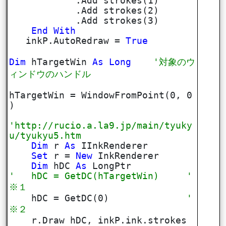
.Add strokes(1)
.Add strokes(2)
.Add strokes(3)
End
With
inkP.AutoRedraw =
True
Dim
hTargetWin
As
Long
'対象のウ
ィンドウのハンドル
hTargetWin = WindowFromPoint(0, 0
)
'http://rucio.a.la9.jp/main/tyuky
u/tyukyu5.htm
Dim
r
As
IInkRenderer
Set
r =
New
InkRenderer
Dim
hDC
As
LongPtr
' hDC = GetDC(hTargetWin) '
※１
hDC = GetDC(0)
'
※２
r.Draw hDC, inkP.ink.strokes