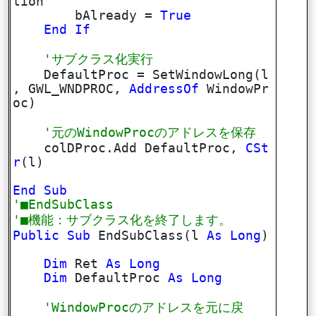
tion
bAlready =
True
End
If
'サブクラス化実行
DefaultProc = SetWindowLong(l
, GWL_WNDPROC,
AddressOf
WindowPr
oc)
'元のWindowProcのアドレスを保存
colDProc.Add DefaultProc,
CSt
r
(l)
End
Sub
'■EndSubClass
'■機能：サブクラス化を終了します。
Public
Sub
EndSubClass(l
As
Long
)
Dim
Ret
As
Long
Dim
DefaultProc
As
Long
'WindowProcのアドレスを元に戻