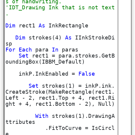
s of handwriting.
'IDT_Drawing Ink that is not text
.
Dim
rect1
As
InkRectangle
Dim
strokes(4)
As
IInkStrokeDi
sp
For
Each
para
In
paras
Set
rect1 = para.strokes.GetB
oundingBox(IBBM_Default)
inkP.InkEnabled =
False
Set
strokes(1) = inkP.ink.
CreateStroke(MakeRectangle(rect1.
Left - 2, rect1.Top + 4, rect1.Ri
ght + 4, rect1.Bottom - 2), Null)
With
strokes(1).DrawingA
ttributes
.FitToCurve = IsCircl
e