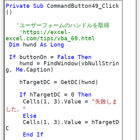
Private
Sub
CommandButton49_Click
()
'ユーザーフォームのハンドルを取得
'https://excel-
excel.com/tips/vba_69.html
Dim
hwnd
As
Long
If
buttonOn =
False
Then
hwnd = FindWindow(vbNullStrin
g,
Me
.Caption)
hTargetDC = GetDC(hwnd)
If
hTargetDC = 0
Then
Cells(1, 3).Value =
"失敗しま
した。"
Else
Cells(1, 3).Value = hTargetD
C
End
If