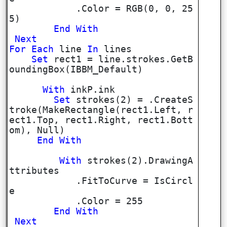
.Color = RGB(0, 0, 25
5)
End
With
Next
For
Each
line
In
lines
Set
rect1 = line.strokes.GetB
oundingBox(IBBM_Default)
With
inkP.ink
Set
strokes(2) = .CreateS
troke(MakeRectangle(rect1.Left, r
ect1.Top, rect1.Right, rect1.Bott
om), Null)
End
With
With
strokes(2).DrawingA
ttributes
.FitToCurve = IsCircl
e
.Color = 255
End
With
Next