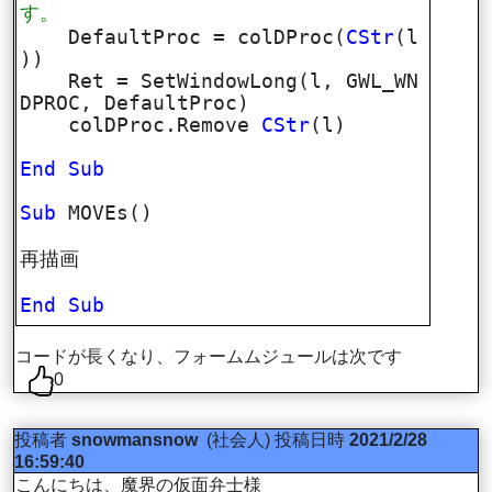
す。
DefaultProc = colDProc(
CStr
(l
))
Ret = SetWindowLong(l, GWL_WN
DPROC, DefaultProc)
colDProc.Remove
CStr
(l)
End
Sub
Sub
MOVEs()
再描画
End
Sub
コードが長くなり、フォームムジュールは次です
0
投稿者
snowmansnow
(社会人)
投稿日時
2021/2/28
16:59:40
こんにちは、魔界の仮面弁士様