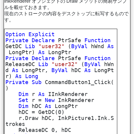
InkRenderer オブジェクトの Draw メソッドの簡易サンプ
ルを載せておきます。
現在のストロークの内容をデスクトップに転写するもので
す。
Option
Explicit
Private
Declare
PtrSafe
Function
GetDC
Lib
"user32"
(
ByVal
hWnd
As
LongPtr)
As
LongPtr
Private
Declare
PtrSafe
Function
ReleaseDC
Lib
"user32"
(
ByVal
hWn
d
As
LongPtr,
ByVal
hDC
As
LongPt
r)
As
Long
Private
Sub
CommandButton1_Click(
)
Dim
r
As
IInkRenderer
Set
r =
New
InkRenderer
Dim
hDC
As
LongPtr
hDC = GetDC(0)
r.Draw hDC, InkPicture1.Ink.S
trokes
ReleaseDC 0, hDC