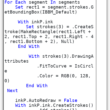
For
Each
segment
In
segments
Set
rect1 = segment.strokes.G
etBoundingBox(IBBM_Default)
With
inkP.ink
Set
strokes(3) = .CreateS
troke(MakeRectangle(rect1.Left +
2, rect1.Top + 2, rect1.Right - 4
, rect1.Bottom + 2), Null)
End
With
With
strokes(3).DrawingA
ttributes
.FitToCurve = IsCircl
e
.Color = RGB(0, 128,
0)
End
With
Next
inkP.AutoRedraw =
False
With
inkP.ink.CreateStrokes()