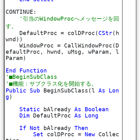
CONTINUE:
'引当のWindowProcへメッセージを回
す。
DefaultProc = colDProc(
CStr
(h
wnd))
WindowProc = CallWindowProc(D
efaultProc, hwnd, uMsg, wParam, l
Param)
End
Function
'■BeginSubClass
'■機能：サブクラス化を開始する。
Public
Sub
BeginSubClass(l
As
Lon
g
)
Static
bAlready
As
Boolean
Dim
DefaultProc
As
Long
If
Not
bAlready
Then
Set
colDProc =
New
Collec