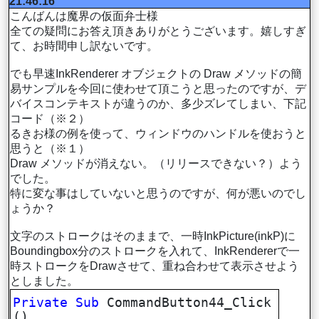
21:46:16
こんばんは魔界の仮面弁士様
全ての疑問にお答え頂きありがとうございます。嬉しすぎ
て、お時間申し訳ないです。
でも早速InkRenderer オブジェクトの Draw メソッドの簡
易サンプルを今回に使わせて頂こうと思ったのですが、デ
バイスコンテキストが違うのか、多少ズレてしまい、下記
コード（※２）
るきお様の例を使って、ウィンドウのハンドルを使おうと
思うと（※１）
Draw メソッドが消えない。（リリースできない？）よう
でした。
特に変な事はしていないと思うのですが、何が悪いのでし
ょうか？
文字のストロークはそのままで、一時InkPicture(inkP)に
Boundingbox分のストロークを入れて、InkRendererで一
時ストロークをDrawさせて、重ね合わせて表示させよう
としました。
Private
Sub
CommandButton44_Click
()