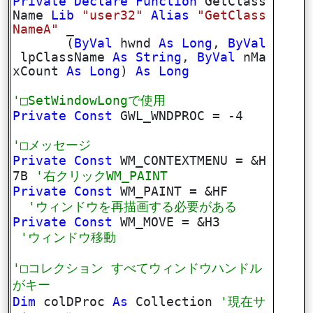
Private
Declare
Function
GetClass
Name
Lib
"user32"
Alias
"GetClass
NameA"
_
(
ByVal
hwnd
As
Long
,
ByVal
lpClassName
As
String
,
ByVal
nMa
xCount
As
Long
)
As
Long
'□SetWindowLongで使用
Private
Const
GWL_WNDPROC = -4
'□メッセージ
Private
Const
WM_CONTEXTMENU = &H
7B
'右クリックWM_PAINT
Private
Const
WM_PAINT = &HF
'ウィンドウを再描画する必要がある
Private
Const
WM_MOVE = &H3
'ウィンドウ移動
'□コレクション すべてウィンドウハンドル
がキー
Dim
colDProc
As
Collection
'現在サ