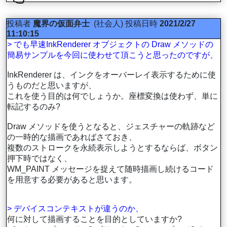
投稿者
魔界の仮面弁士
(社会人)
投稿日時
2021/2/27
11:10:15
> でも早速InkRenderer オブジェクトの Draw メソッドの
簡易サンプルを今回に使わせて頂こうと思ったのですが、
InkRenderer は、インクをオーバーレイ表示するために使
うものだと思いますが、
これを使う目的は何でしょうか。座標変換は使わず、単に
転記するのみ?
Draw メソッドを使うとなると、ジェスチャーの軌跡など
の一時的な描画であればさておき、
複数のストロークを永続表示しようとするならば、ボタン
押下時ではなく、
WM_PAINT メッセージを捉えて随時描画し続けるコード
を用意する必要があると思います。
> デバイスコンテキストが違うのか、
何に対して描画することを目的としていますか?