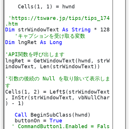
Cells(1, 1) = hwnd
'https://tsware.jp/tips/tips_174
.htm
Dim
strWindowText
As
String
* 128
'キャプションを受け取る変数
Dim
lngRet
As
Long
'API関数を呼び出します
lngRet = GetWindowText(hwnd, strW
indowText, Len(strWindowText))
'引数の後続の Null を取り除いて表示しま
す
Cells(1, 2) = Left$(strWindowText
, InStr(strWindowText, vbNullChar
) - 1)
Call
BeginSubClass(hwnd)
buttonOn =
True
' CommandButton1.Enabled = Fals