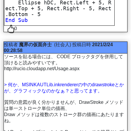
Ellipse hDC, Rect.Left + 5, R
ect.Top + 5, Rect.Right - 5, Rect
.Bottom - 5
End
Sub
0
投稿者
魔界の仮面弁士
(社会人)
投稿日時
2021/2/24
00:28:58
ソースを貼る場合には、 CODE ブロックタグを併用して
頂けると読みやすいです。
http://rucio.cloudapp.net/Usage.aspx
> 何か、MSINKAUTLib.inkrendererの中のdrawstrokeとか
が、グラフィックなのかなぁ？と思ってます。
質問の意図が良く分かりませんが、DrawStroke メソッド
は単一ストローク単位の描画、
Draw メソッドは複数のストローク群の描画にあたります
ね。