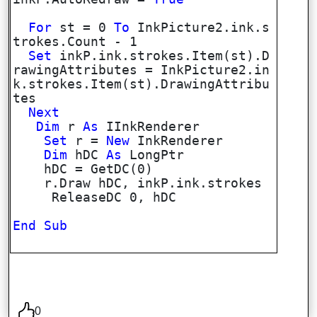
For
st = 0
To
InkPicture2.ink.s
trokes.Count - 1
Set
inkP.ink.strokes.Item(st).D
rawingAttributes = InkPicture2.in
k.strokes.Item(st).DrawingAttribu
tes
Next
Dim
r
As
IInkRenderer
Set
r =
New
InkRenderer
Dim
hDC
As
LongPtr
hDC = GetDC(0)
r.Draw hDC, inkP.ink.strokes
ReleaseDC 0, hDC
End
Sub
0