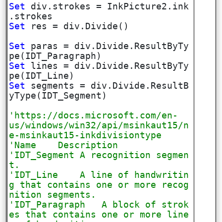
Set
div.strokes = InkPicture2.ink
.strokes
Set
res = div.Divide()
Set
paras = div.Divide.ResultByTy
pe(IDT_Paragraph)
Set
lines = div.Divide.ResultByTy
pe(IDT_Line)
Set
segments = div.Divide.ResultB
yType(IDT_Segment)
'https://docs.microsoft.com/en-
us/windows/win32/api/msinkaut15/n
e-msinkaut15-inkdivisiontype
'Name Description
'IDT_Segment A recognition segmen
t.
'IDT_Line A line of handwritin
g that contains one or more recog
nition segments.
'IDT_Paragraph A block of strok
es that contains one or more line