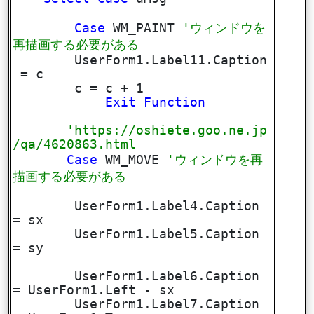
Case
WM_PAINT
'ウィンドウを
再描画する必要がある
UserForm1.Label11.Caption
= c
c = c + 1
Exit
Function
'https://oshiete.goo.ne.jp
/qa/4620863.html
Case
WM_MOVE
'ウィンドウを再
描画する必要がある
UserForm1.Label4.Caption
= sx
UserForm1.Label5.Caption
= sy
UserForm1.Label6.Caption
= UserForm1.Left - sx
UserForm1.Label7.Caption