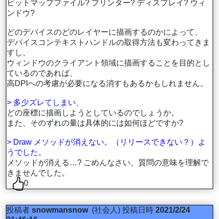
ビットマップファイル? プリンター? ディスプレイ? ウィ
ンドウ?
どのデバイスのどのレイヤーに描画するのかによって、
デバイスコンテキストハンドルの取得方法も変わってきま
すし、
ウィンドウのクライアント領域に描画することを目的とし
ているのであれば、
高DPIへの考慮が必要になる消すもあるかもしれません。
> 多少ズレてしまい、
どの座標に描画しようとしているのでしょうか。
また、そのずれの量は具体的には如何ほどですか?
> Draw メソッドが消えない。（リリースできない？）よ
うでした。
メソッドが消える…? ごめんなさい、質問の意味を理解で
きませんでした。
0
投稿者
snowmansnow
(社会人)
投稿日時
2021/2/24