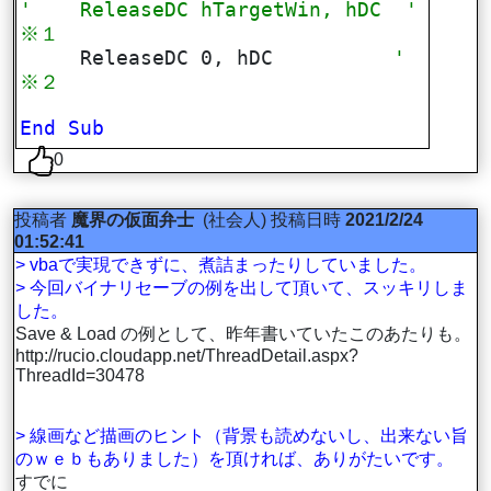
' ReleaseDC hTargetWin, hDC '
※１
ReleaseDC 0, hDC
'
※２
End
Sub
0
投稿者
魔界の仮面弁士
(社会人)
投稿日時
2021/2/24
01:52:41
> vbaで実現できずに、煮詰まったりしていました。
> 今回バイナリセーブの例を出して頂いて、スッキリしま
した。
Save & Load の例として、昨年書いていたこのあたりも。
http://rucio.cloudapp.net/ThreadDetail.aspx?
ThreadId=30478
> 線画など描画のヒント（背景も読めないし、出来ない旨
のｗｅｂもありました）を頂ければ、ありがたいです。
すでに