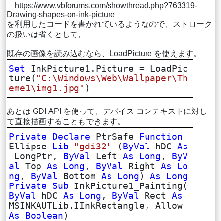
https://www.vbforums.com/showthread.php?763319-
Drawing-shapes-on-ink-picture
を利用したコードを書かれているようなので、ストローク
の扱いは省くとして。
既存の画像を読み込むなら、LoadPicture を使えます。
Set
InkPicture1.Picture = LoadPic
ture(
"C:\Windows\Web\Wallpaper\Th
eme1\img1.jpg"
)
あとは GDI API を使って、デバイス コンテキストに対し
て直接描画することもできます。
Private
Declare
PtrSafe
Function
Ellipse
Lib
"gdi32"
(
ByVal
hDC
As
LongPtr,
ByVal
Left
As
Long
,
ByV
al
Top
As
Long
,
ByVal
Right
As
Lo
ng
,
ByVal
Bottom
As
Long
)
As
Long
Private
Sub
InkPicture1_Painting(
ByVal
hDC
As
Long
,
ByVal
Rect
As
MSINKAUTLib.IInkRectangle, Allow
As
Boolean
)