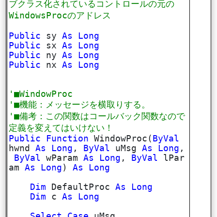
ブクラス化されているコントロールの元の
WindowsProcのアドレス
Public
sy
As
Long
Public
sx
As
Long
Public
ny
As
Long
Public
nx
As
Long
'■WindowProc
'■機能：メッセージを横取りする。
'■備考：この関数はコールバック関数なので
定義を変えてはいけない！
Public
Function
WindowProc(
ByVal
hwnd
As
Long
,
ByVal
uMsg
As
Long
,
ByVal
wParam
As
Long
,
ByVal
lPar
am
As
Long
)
As
Long
Dim
DefaultProc
As
Long
Dim
c
As
Long
Select
Case
uMsg