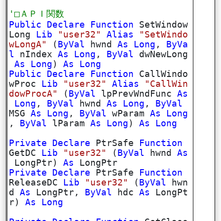
'□ＡＰＩ関数
Public
Declare
Function
SetWindow
Long
Lib
"user32"
Alias
"SetWindo
wLongA"
(
ByVal
hwnd
As
Long
,
ByVa
l
nIndex
As
Long
,
ByVal
dwNewLong
As
Long
)
As
Long
Public
Declare
Function
CallWindo
wProc
Lib
"user32"
Alias
"CallWin
dowProcA"
(
ByVal
lpPrevWndFunc
As
Long
,
ByVal
hwnd
As
Long
,
ByVal
MSG
As
Long
,
ByVal
wParam
As
Long
,
ByVal
lParam
As
Long
)
As
Long
Private
Declare
PtrSafe
Function
GetDC
Lib
"user32"
(
ByVal
hwnd
As
LongPtr)
As
LongPtr
Private
Declare
PtrSafe
Function
ReleaseDC
Lib
"user32"
(
ByVal
hwn
d
As
LongPtr,
ByVal
hdc
As
LongPt
r)
As
Long