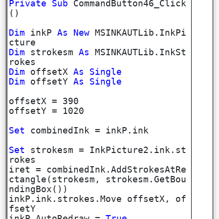
Private
Sub
CommandButton46_Click
()
Dim
inkP
As
New
MSINKAUTLib.InkPi
cture
Dim
strokesm
As
MSINKAUTLib.InkSt
rokes
Dim
offsetX
As
Single
Dim
offsetY
As
Single
offsetX = 390
offsetY = 1020
Set
combinedInk = inkP.ink
Set
strokesm = InkPicture2.ink.st
rokes
iret = combinedInk.AddStrokesAtRe
ctangle(strokesm, strokesm.GetBou
ndingBox())
inkP.ink.strokes.Move offsetX, of
fsetY
inkP.AutoRedraw =
True