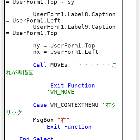
= UserForm1.Top - sy
UserForm1.Label8.Caption
= UserForm1.Left
UserForm1.Label9.Caption
= UserForm1.Top
ny = UserForm1.Top
nx = UserForm1.Left
Call
MOVEs
'・・・・・・こ
れが再描画
Exit
Function
'WM_MOVE
Case
WM_CONTEXTMENU
'右ク
リック
MsgBox
"右"
Exit
Function
End
Select