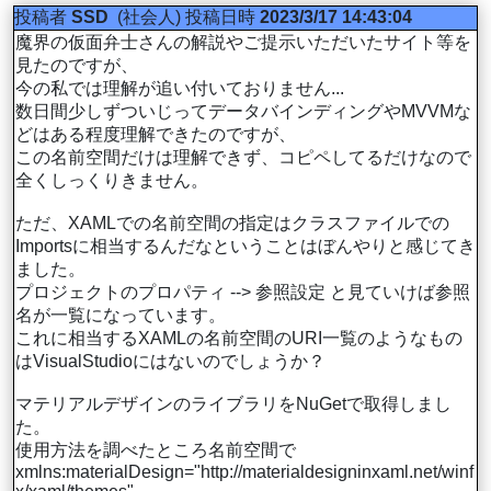
投稿者
SSD
(社会人)
投稿日時
2023/3/17 14:43:04
魔界の仮面弁士さんの解説やご提示いただいたサイト等を
見たのですが、
今の私では理解が追い付いておりません...
数日間少しずついじってデータバインディングやMVVMな
どはある程度理解できたのですが、
この名前空間だけは理解できず、コピペしてるだけなので
全くしっくりきません。
ただ、XAMLでの名前空間の指定はクラスファイルでの
Importsに相当するんだなということはぼんやりと感じてき
ました。
プロジェクトのプロパティ --> 参照設定 と見ていけば参照
名が一覧になっています。
これに相当するXAMLの名前空間のURI一覧のようなもの
はVisualStudioにはないのでしょうか？
マテリアルデザインのライブラリをNuGetで取得しまし
た。
使用方法を調べたところ名前空間で
xmlns:materialDesign="http://materialdesigninxaml.net/winf