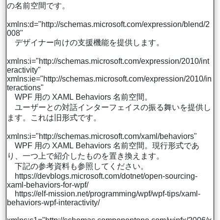
の名前空間です。
xmlns:d="http://schemas.microsoft.com/expression/blend/2
008"
デザイナー向けの支援機能を提供します。
xmlns:i="http://schemas.microsoft.com/expression/2010/int
eractivity"
xmlns:ie="http://schemas.microsoft.com/expression/2010/in
teractions"
WPF 用の XAML Behaviors 名前空間。
ユーザーとの対話インターフェイスの振る舞いを提供し
ます。これは旧形式です。
xmlns:i="http://schemas.microsoft.com/xaml/behaviors"
WPF 用の XAML Behaviors 名前空間。現行形式であ
り、一つ上で紹介したものを置き換えます。
下記の参考資料も参照してください。
https://devblogs.microsoft.com/dotnet/open-sourcing-
xaml-behaviors-for-wpf/
https://elf-mission.net/programming/wpf/wpf-tips/xaml-
behaviors-wpf-interactivity/