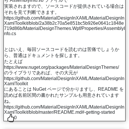
ら AssemblyInfo.vb ファイルで
実装されますので、ソースコードが提供されている場合は
それを見て判断できます。
https://github.com/MaterialDesignInXAML/MaterialDesignIn
XamlToolkit/blob/2a38b2c70a5e851bc5b926e0641c1848e
719d86b/MaterialDesignThemes.Wpf/Properties/AssemblyI
nfo.cs
とはいえ、毎回ソースコードを読むのは苦痛でしょうか
ら、普通はドキュメントを探します。
たとえば
https://www.nuget.org/packages/MaterialDesignThemes/
のライブラリであれば、その大元が
https://github.com/MaterialDesignInXAML/MaterialDesignIn
XamlToolkit
にあることは NuGet ページで分かりますし、README を
読めば名前区間の書かれたサンプルも用意されています
ね。
https://github.com/MaterialDesignInXAML/MaterialDesignIn
XamlToolkit/blob/master/README.md#-getting-started
0