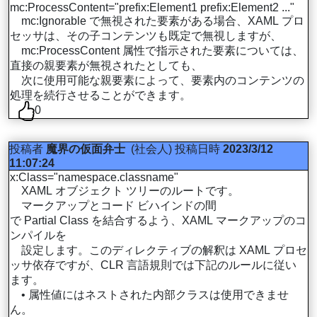
mc:ProcessContent="prefix:Element1 prefix:Element2 ..."
mc:Ignorable で無視された要素がある場合、XAML プロ
セッサは、その子コンテンツも既定で無視しますが、
mc:ProcessContent 属性で指示された要素については、
直接の親要素が無視されたとしても、
次に使用可能な親要素によって、要素内のコンテンツの
処理を続行させることができます。
0
投稿者
魔界の仮面弁士
(社会人)
投稿日時
2023/3/12
11:07:24
x:Class="namespace.classname"
XAML オブジェクト ツリーのルートです。
マークアップとコード ビハインドの間
で Partial Class を結合するよう、XAML マークアップのコ
ンパイルを
設定します。このディレクティブの解釈は XAML プロセ
ッサ依存ですが、CLR 言語規則では下記のルールに従い
ます。
• 属性値にはネストされた内部クラスは使用できませ
ん。