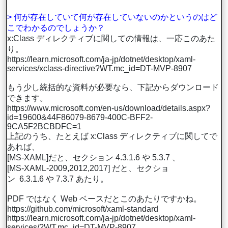
> 何が存在していて何が存在していないのかというのはど
こでわかるのでしょうか？
x:Class ディレクティブに関しての情報は、一応このあた
り。
https://learn.microsoft.com/ja-jp/dotnet/desktop/xaml-
services/xclass-directive?WT.mc_id=DT-MVP-8907
もう少し統括的な資料が必要なら、下記からダウンロード
できます。
https://www.microsoft.com/en-us/download/details.aspx?
id=19600&44F86079-8679-400C-BFF2-
9CA5F2BCBDFC=1
上記のうち、たとえば x:Class ディレクティブに関してで
あれば、
[MS-XAML]だと、セクション 4.3.1.6 や 5.3.7 、
[MS-XAML-2009,2012,2017] だと、セクショ
ン 6.3.1.6 や 7.3.7 あたり。
PDF ではなく Web ベースだとこのあたりですかね。
https://github.com/microsoft/xaml-standard
https://learn.microsoft.com/ja-jp/dotnet/desktop/xaml-
services/?WT.mc_id=DT-MVP-8907