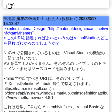
0
投稿者
魔界の仮面弁士
(社会人)
投稿日時
2023/3/17
15:12:47
> xmlns:materialDesign="http://materialdesigninxaml.net/wi
nfx/xaml/themes"
> このURIを指定すればよいというのはVisualStudioのどこ
を見ればわかるのでしょうか？
NuGet で公開されているものは、Visual Studio の機能の
一部では無いので、
VS を見てもわかりません。それぞれのライブラリのドキ
ュメントまたはソースコードを読みましょう。
xmlns で指定すべき URI は、そのアセンブリ
の XmlnsDefinitionAttribute 属性で指定されます。
https://learn.microsoft.com/ja-
jp/dotnet/api/system.windows.markup.xmlnsdefinitionattribu
te?view=netframework-4.8.1
これは通常、C# なら AssemblyInfo.cs 、Visual Basic な