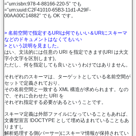
="urn:isbn:978-4-88166-220-5" でも
="urn:uuid:C2F41010-65B3-11d1-A29F-
00AA00C14882" でも OK です。
> 名前空間で指定するURIは何でもいい＆URIにスキーマ
などのドキュメントはなくてもいい
> という説明を見ました。
はい、文法的には任意の URI を指定できます(URI は大文
字小文字を区別します)。
ただし、何を指定しても良いというわけではありません。
それぞれのスキーマは、ターゲットとしている名前空間が
セットで定義されており、
その名前空間と一致する XML 構造が求められます。なの
で、それに合わせた URI を
それぞれ指定する必要があるということです。
スキーマ定義は外部ファイルになっていることもあれば、
文書型宣言 !DOCTYPE として埋め込まれていることもあ
りますし
解析処理する側(パーサー)にスキーマ情報が保持されてい