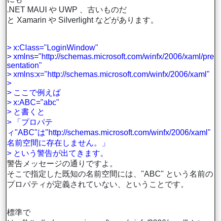
.NET MAUI や UWP 、古いものだ
と Xamarin や Silverlight などがあります。
> x:Class="LoginWindow"
> xmlns="http://schemas.microsoft.com/winfx/2006/xaml/pre
sentation"
> xmlns:x="http://schemas.microsoft.com/winfx/2006/xaml"
>
> ここで例えば
> x:ABC="abc"
> と書くと
> 「プロパテ
ィ"ABC"は"http://schemas.microsoft.com/winfx/2006/xaml"
名前空間に存在しません。」
> という警告が出てきます。
警告メッセージの通りですよ。
そこで指定した既知の名前空間には、"ABC" という名前の
プロパティが定義されていない、ということです。
標準で