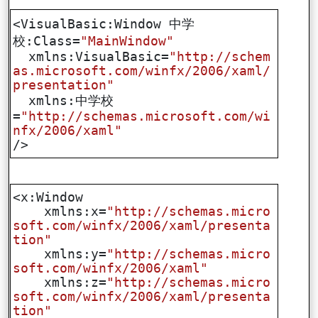
<VisualBasic:Window 中学
校:Class=
"MainWindow"
xmlns:VisualBasic=
"http://schem
as.microsoft.com/winfx/2006/xaml/
presentation"
xmlns:中学校
=
"http://schemas.microsoft.com/wi
nfx/2006/xaml"
/>
<x:Window
xmlns:x=
"http://schemas.micro
soft.com/winfx/2006/xaml/presenta
tion"
xmlns:y=
"http://schemas.micro
soft.com/winfx/2006/xaml"
xmlns:z=
"http://schemas.micro
soft.com/winfx/2006/xaml/presenta
tion"