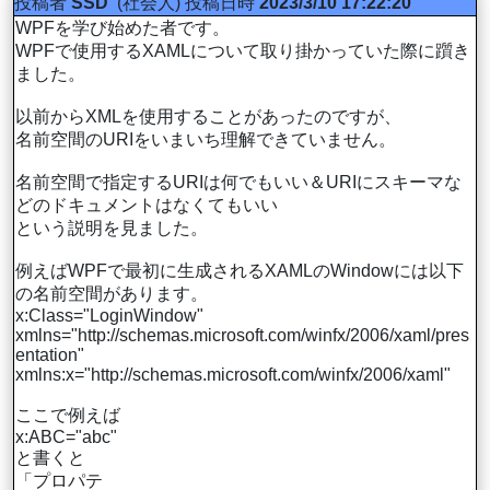
投稿者
SSD
(社会人)
投稿日時
2023/3/10 17:22:20
WPFを学び始めた者です。
WPFで使用するXAMLについて取り掛かっていた際に躓き
ました。
以前からXMLを使用することがあったのですが、
名前空間のURIをいまいち理解できていません。
名前空間で指定するURIは何でもいい＆URIにスキーマな
どのドキュメントはなくてもいい
という説明を見ました。
例えばWPFで最初に生成されるXAMLのWindowには以下
の名前空間があります。
x:Class="LoginWindow"
xmlns="http://schemas.microsoft.com/winfx/2006/xaml/pres
entation"
xmlns:x="http://schemas.microsoft.com/winfx/2006/xaml"
ここで例えば
x:ABC="abc"
と書くと
「プロパテ