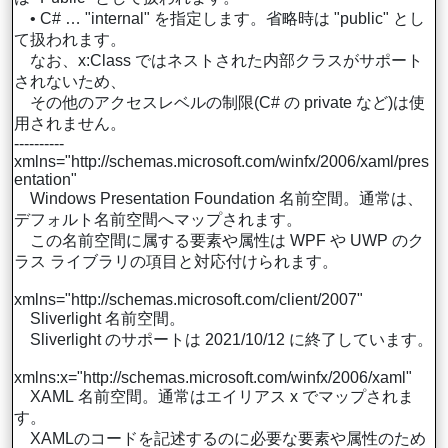
• C# … "internal" を指定します。省略時は "public" とし
て扱われます。
なお、x:Class ではネストされた内部クラスがサポート
されないため、
その他のアクセスレベルの制限(C# の private など)は使
用されません。
----------
xmlns="http://schemas.microsoft.com/winfx/2006/xaml/pres
entation"
Windows Presentation Foundation 名前空間。通常は、
デフォルト名前空間へマップされます。
この名前空間に属する要素や属性は WPF や UWP のク
ラス ライブラリの項目と対応付けられます。
xmlns="http://schemas.microsoft.com/client/2007"
Sliverlight 名前空間。
Sliverlight のサポートは 2021/10/12 に終了しています。
xmlns:x="http://schemas.microsoft.com/winfx/2006/xaml"
XAML 名前空間。通常はエイリアス x でマップされま
す。
XAMLのコードを記述するのに必要な要素や属性のため