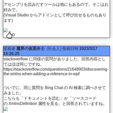
アセンブリを読みだすツールは他にもあるので、そこはお
好みで。
(Visual Studio からアドインとして呼び出せるものもあり
ます)
0
投稿者
魔界の仮面弁士
(社会人)
投稿日時
2023/3/17
15:26:25
stackoverflow に同様の質問がありました。回答内容とし
てはほぼ同じですね。
https://stackoverflow.com/questions/21648903/discovering-
the-xmlns-when-adding-a-reference-in-wpf
ついでに、同じ質問を Bing Chat の AI 検索に調べさせて
みました。
こちらも「ドキュメントを読む」か「ソースコード
の XmlnsDefinition 属性を見る」と回答されていますね。