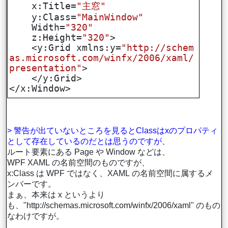
x:Title=
"主窓"
y:Class=
"MainWindow"
Width=
"320"
z:Height=
"320"
>
<y:Grid xmlns:y=
"http://schem
as.microsoft.com/winfx/2006/xaml/
presentation"
>
</y:Grid>
</x:Window>
> 警告が出ていないところを見るとClassはxのプロパティ
として存在しているのだとは思うのですが、
ルート要素にある Page や Window などは、
WPF XAML の名前空間のものですが、
x:Class は WPF ではなく、XAML の名前空間に属するメ
ンバーです。
まぁ、本来は x というより
も、"http://schemas.microsoft.com/winfx/2006/xaml" のもの
なわけですが。