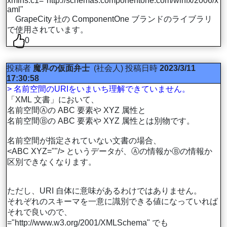
xmlns:c1="http://schemas.componentone.com/winfx/2006/x
aml"
GrapeCity 社の ComponentOne ブランドのライブラリ
で使用されています。
0
投稿者
魔界の仮面弁士
(社会人)
投稿日時
2023/3/11
17:30:58
> 名前空間のURIをいまいち理解できていません。
「XML 文書」において、
名前空間Ⓐの ABC 要素や XYZ 属性と
名前空間Ⓑの ABC 要素や XYZ 属性とは別物です。
名前空間が指定されていない文書の場合、
<ABC XYZ=""/> というデータが、Ⓐの情報かⒷの情報か
区別できなくなります。
ただし、URI 自体に意味があるわけではありません。
それぞれのスキーマを一意に識別できる値になっていれば
それで良いので、
="http://www.w3.org/2001/XMLSchema" でも