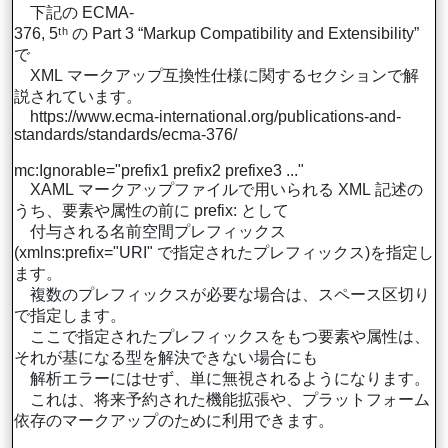
下記の ECMA-
376, 5ᵗʰ の Part 3 “Markup Compatibility and Extensibility”
で
XML マークアップ互換性仕様に関するセクションで解
説されています。
https://www.ecma-international.org/publications-and-
standards/standards/ecma-376/
mc:Ignorable="prefix1 prefix2 prefixe3 ..."
XAML マークアップファイルで用いられる XML 記述の
うち、要素や属性の前に prefix: として
付与される名前空間プレフィックス
(xmlns:prefix="URI" で指定されたプレフィックス)を指定し
ます。
複数のプレフィックスが必要な場合は、スペース区切り
で指定します。
ここで指定されたプレフィックスをもつ要素や属性は、
それが基になる型を解決できない場合にも
解析エラーにはせず、単に無視されるようになります。
これは、将来予約された機能拡張や、プラットフォーム
依存のマークアップのために利用できます。