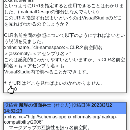
x/xaml/themes"
というようにURIを指定すると使用できることはわかりま
した。(materialDesignの部分はなんでもいい)
このURIを指定すればよいというのはVisualStudioのどこ
を見ればわかるのでしょうか？
CLR名前空間の参照について以下のようにすればよいとい
う説明を見ました。
xmlns:name="clr-namespace:＜CLR名前空間名
＞;assembly=＜アセンブリ名＞"
これは感覚的にわかりやすいといいますか、＜CLR名前空
間名＞も＜アセンブリ名＞も
VisualStudio内で調べることができます。
ただURIはどこを見ればよいのかわかりません。
0
投稿者
魔界の仮面弁士
(社会人)
投稿日時
2023/3/12
14:52:23
xmlns:mc="http://schemas.openxmlformats.org/markup-
compatibility/2006"
マークアップの互換性を扱う名前空間。