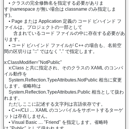
• クラスの完全修飾名を指定する必要がありま
す (namespace が無い場合は classname のみ指定しま
す)。
• Page または Application 定義の コード ビハインド フ
ァイルは、プロジェクトの一部として
含まれているコード ファイルの中に存在する必要があ
ります。
• コード ビハインド ファイルが C++ の場合も、名前空
間の区切りは "::" ではなく "." で指定します。
x:ClassModifier="NotPublic"
x:Class と共に指定され、そのクラスの XAML のコンパ
イル動作を
System.Reflection.TypeAttributes.NotPublic 相当に変更
します。省略時は
System.Reflection.TypeAttributes.Public 相当として扱わ
れます。
ただしここに記述する文字列は言語依存です。
• C++/CLI … XAML のコンパイルをサポートするターゲ
ットは存在しません。
• Visual Basic … "Friend" を指定します。省略時
は "Public" として扱われます。