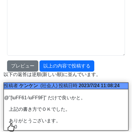
プレビュー
以上の内容で投稿する
以下の返答は逆順(新しい順)に並んでいます。
投稿者
ケンケン
(社会人)
投稿日時
2023/7/24 11:08:24
@"[\uFF61-\uFF9F]" だけで良いかと。
上記の書き方でＯＫでした。
ありがとうございます。
0