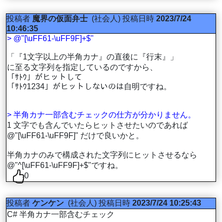
投稿者
魔界の仮面弁士
(社会人)
投稿日時
2023/7/24
10:46:35
> @"[\uFF61-\uFF9F]+$"
「『1文字以上の半角カナ』の直後に『行末』」
に至る文字列を指定しているのですから、
「ｻﾄｳ」がヒットして
「ｻﾄｳ1234」がヒットしないのは自明ですね。
> 半角カナ一部含むチェックの仕方が分かりません。
1 文字でも含んでいたらヒットさせたいのであれば
@"[\uFF61-\uFF9F]" だけで良いかと。
半角カナのみで構成された文字列にヒットさせるなら
@"^[\uFF61-\uFF9F]+$"ですね。
0
投稿者
ケンケン
(社会人)
投稿日時
2023/7/24 10:25:43
C# 半角カナ一部含むチェック