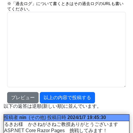
※「過去ログ」について書くときはその過去ログのURLも書い
てください。
プレビュー
以上の内容で投稿する
以下の返答は逆順(新しい順)に並んでいます。
投稿者
nin
(その他)
投稿日時
2024/1/7 19:45:30
るきお様 かさねがさねご教授ありがとうございます
ASP.NET Core Razor Pages 挑戦してみます！