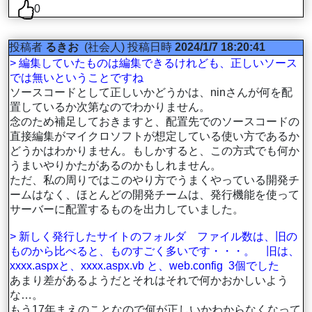
0
投稿者
るきお
(社会人)
投稿日時
2024/1/7 18:20:41
> 編集していたものは編集できるけれども、正しいソース
では無いということですね
ソースコードとして正しいかどうかは、ninさんが何を配
置しているか次第なのでわかりません。
念のため補足しておきますと、配置先でのソースコードの
直接編集がマイクロソフトが想定している使い方であるか
どうかはわかりません。もしかすると、この方式でも何か
うまいやりかたがあるのかもしれません。
ただ、私の周りではこのやり方でうまくやっている開発チ
ームはなく、ほとんどの開発チームは、発行機能を使って
サーバーに配置するものを出力していました。
> 新しく発行したサイトのフォルダ ファイル数は、旧の
ものから比べると、ものすごく多いです・・・。 旧は、
xxxx.aspxと、xxxx.aspx.vb と、web.config 3個でした
あまり差があるようだとそれはそれで何かおかしいよう
な…。
もう17年まえのことなので何が正しいかわからなくなって