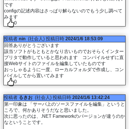
です
configの記述内容はさっぱり解らないのでもう少し調べて
みます
0
投稿者
nin
(社会人)
投稿日時
2024/1/6 18:53:09
回答ありがとうございます
該当ソフトがもともとかなり古いものでおそらくインター
プリタで動作していると思われます コンパイルせずに直
接Webサイトのファイルを編集していたものです
おっしゃるように一度、ローカルフォルダで作成し、コン
パイルしてから置いてみます
0
投稿者
るきお
(社会人)
投稿日時
2024/1/6 13:42:24
第一印象は 「サーバ上のソースファイルを編集」というと
ころで、何かありそうだなと思いました。
次に思ったのは、.NET Fameworkのバージョンが違うのか
なということです。