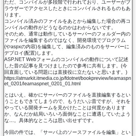
ただ、コンパイルが多段階で行われており、ユーザーがブ
ラウザーでアクセスしたときにコンパイルされるものもあ
ります。
コンパイル済みのファイルをあとから編集した場合の再コ
ンパイルの動作がどうなるのかはわからないです。
そのため、通常は動作しているサーバーのフォルダー内の
ファイルを編集するのではなく、開発環境でプログラム
(やaspxの内容)を編集して、編集済みのものをサーバーに
デプロイ(配置)します。
ASP.NET Webフォームのコンパイルの動作について記述
した昔の記事を見つけましたので参考に共有します。(今
回直面している問題には直接役に立たないと思います。)
https://atmarkit.itmedia.co.jp/fdotnet/bookpreview/learnaspn
et_0201/learnaspnet_0201_01.html
とはいえ、確かにサーバーのファイルを直接編集するとい
うこともできてしまうので、もうだいぶ昔ですが、それを
やっている開発チームを見かけたことは何度かあります
か、なんだか結局いろいろ面倒なことに遭遇していたよう
な…。具体的なところは思い出せずです。
今回の件では、「サーバ上のソースファイルを編集」とい