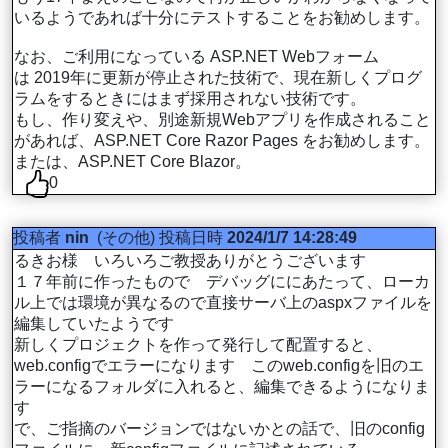
いるようであれば十分にテストすることをお勧めします。
なお、ご利用になっている ASP.NET Webフォーム
は 2019年に更新が停止された技術で、現在新しくプログ
ラムをするときにはまず採用されない技術です。
もし、作り変えや、別途新規Webアプリを作成されること
があれば、ASP.NET Core Razor Pages をお勧めします。
または、ASP.NET Core Blazor。
0
投稿者
nin
(その他)
投稿日時
2024/1/7 14:28:49
るきお様 いろいろご教授ありがとうございます
１７年前に作ったもので デバッグににあたって、ローカ
ル上では環境が異なるので直接サーバ上のaspxファイルを
編集していたようです
新しくプロジェクトを作って発行して配置すると、
web.configでエラーになります このweb.configを旧のエ
ラーになるフォルダに入れると、編集できるようになりま
す
で、ご指摘のバージョンではないかとの話で、旧のconfig