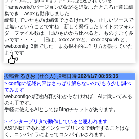
ファイルに、新configファイルに記述されている
Frameworkのバージョンの記述を追記したところ正常に編
集でき aspxも動作しました
編集していたものは編集できるけれども、正しいソースで
は無いということですね 新しく発行したサイトのフォル
ダ ファイル数は、旧のものから比べると、ものすごく多
いです・・・。 旧は、xxxx.aspxと、xxxx.aspx.vb と、
web.config 3個でした まあ根本的に作り方が誤っていた
ようです
0
投稿者
るきお
(社会人)
投稿日時
2024/1/7 08:55:35
> configの記述内容はさっぱり解らないのでもう少し調べ
てみます
web.configの記述内容がわからなければ、AIに聞いてみる
のも手です。
手軽に使えるAIとしてはBingチャットがあります。
> インタープリタで動作していると思われます
ASP.NETであればインタープリンタで動作することはな
く、コンパイラによってコンパイルされます。