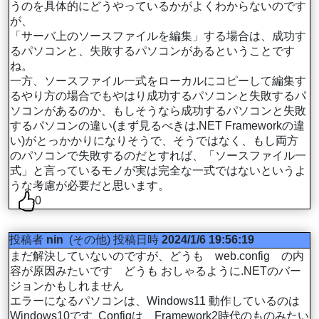
うのを具体的にどうやっているかがよくわからないのです
が、
「サーバ上のソースファイルを編集」する場合は、成功す
るパソコンと、失敗するパソコンがあるということです
ね。
一方、ソースファイル一式をローカルにコピーして編集す
るやり方の場合でもやはり成功するパソコンと失敗するパ
ソコンがあるのか、もしそうなら成功するパソコンと失敗
するパソコンの違い(まず見るべきは.NET Frameworkの違
い)がとっかかりになりそうで、そうではなく、もし両方
のパソコンで失敗するのだとすれば、「ソースファイル一
式」と言っているモノが実は完全な一式ではないというよ
うな考慮が必要だと思います。
0
投稿者
nin
(その他)
投稿日時
2024/1/6 19:56:19
まだ解決していないのですが、どうも web.config の内
容が原因みたいです どうも おしゃるように.NETのバー
ジョンかもしれません
エラーになるパソコンは、Windows11 動作しているのは
Windows10です Configは、Framework2時代のものみたい