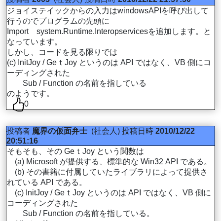
ジョイステイックからの入力はwindowsAPIを呼び出して
行うのでプログラムの先頭に
Import system.Runtime.Interopservicesを追加します。と
なっています。
しかし、コードを見る限りでは
(c) InitJoy / GeｔJoy というのは API ではなく、VB 側にコ
ーディングされた
Sub / Function の名前を指している
のようです。
0
投稿者
魔界の仮面弁士
(社会人)
投稿日時
2010/12/22
20:51:16
そもそも、その GeｔJoy という関数は
(a) Microsoft が提供する、標準的な Win32 API である。
(b) その書籍に付属していたライブラリによって提供さ
れている API である。
(c) InitJoy / GeｔJoy というのは API ではなく、VB 側に
コーディングされた
Sub / Function の名前を指している。