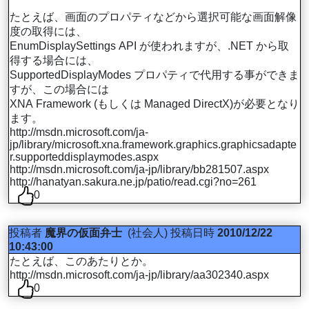
たとえば、画面のプロパティなどから選択可能な画面解像
度の取得には、
EnumDisplaySettings API が使われますが、.NET から取
得する場合には、
SupportedDisplayModes プロパティで代用する事ができま
すが、この場合には
XNA Framework (もしくは Managed DirectX)が必要となり
ます。
http://msdn.microsoft.com/ja-
jp/library/microsoft.xna.framework.graphics.graphicsadapte
r.supporteddisplaymodes.aspx
http://msdn.microsoft.com/ja-jp/library/bb281507.aspx
http://hanatyan.sakura.ne.jp/patio/read.cgi?no=261
0
投稿者
魔界の仮面弁士
(社会人)
投稿日時
2010/12/22
10:43:00
たとえば、このあたりとか。
http://msdn.microsoft.com/ja-jp/library/aa302340.aspx
0