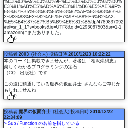
%E3%83%A9%E3%83%9F%E3%83%B3%E3%82%B0%
E3%81%AB%E5%AD%A6%E3%81%B6%E5%AE%9F%
E8%B7%B5%E3%83%86%E3%82%AF%E3%83%8B%E
3%83%83%E3%82%AF-%E7%9B%B8%E6%B2%A2-
%E5%B4%87%E7%B5%B9%E6%81%B5/dp/4789837092
/ref=sr_1_1?s=books&ie=UTF8&qid=1293067503&sr=1-1
amazonnにまだありました。
0
投稿者
2003
(社会人)
投稿日時
2010/12/23 10:22:22
本のコードは掲載できませんが、著者は「相沢崇絹恵」
楽しくわかるプログラミングの定石
（CQ 出版社）です
この道に精通している魔界の仮面弁士 さんならご存じか
もしれませんね
0
投稿者
魔界の仮面弁士
(社会人)
投稿日時
2010/12/22
22:34:09
> Sub / Function の名前を指している