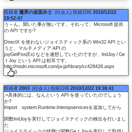
投稿者
魔界の仮面弁士
(社会人)
投稿日時
2010/12/22
19:52:47
う～ん。聞いた事が無いです。それって、Microsoft 提供
の API ですか?
DirectX を使わないジョイスティック系の Win32 API とい
うと、マルチメディア API の
joyGetPos(Ex) などを連想していたのですが、InitJoy / Ge
ｔJoy という API は初耳です。
http://msdn.microsoft.com/ja-jp/library/cc428426.aspx
0
投稿者
2003
(社会人)
投稿日時
2010/12/22 19:36:41
.>具体的には、なんという API を使っていたのでしょう
か?
Import system.Runtime.Interopservicesを追加してから
関数InitJoyを実行してジョイステイックの検出を行いまし
た
ジョイステイックの状態は関数GeｔJoyを実行して取得し