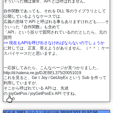
そういった物は通常、API とは呼ばれません。
自作関数であっても、それを DLL 等のライブラリとして
公開しているようなケースでは、
広義の意味で API と呼ばれる事もありますけれども……そ
ういった『自作関数』も含めて
「API」という括りで質問されているのだとしたら、元の
質問
>> 現在もAPIを呼び出さなければならないのでしょうか
に対しては、正直、答えようがありません。（＾＾； ケー
スバイケースだと思いますよ。
一応探してみたら、こんなページが見つかりました。
http://d.hatena.ne.jp/DJEBEL375/20051019
これを見ると、GeｔJoy / GetJoyEx という Sub を作って
利用していますが、
そこから呼ばれている API は、先述
の joyGetPos / joyGetPosEx API ですね。
0
投稿者
2003
(社会人)
投稿日時
2010/12/22 21:57:50