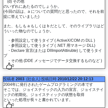
(d) その他
のいずれにあたるのでしょうか。
(今回の話は、a についての質問だと思ったので、それを前
提に答えていました)
また、もしも a もしくは b だとして、そのライブラリはど
ういった物なのでしょうか。
・参照設定して使うタイプ ( ActiveX/COM の DLL )
・参照設定して使うタイプ ( .NET 用マネージ DLL)
・Declare 宣言(または DllImportAttirubte) して使うタイ
プ
・その他 (DDE メッセージでデータ交換するものなど )
0
投稿者
2003
(社会人)
投稿日時
2010/12/22 20:12:13
2004年に発行されたゲームプログラミングの本です
そこでは、ジョイステイックの入力の宣言、ジョイステイ
ックの初期化、ジョイスティックの状態を取得
といった処理が長々と書かれています。
0