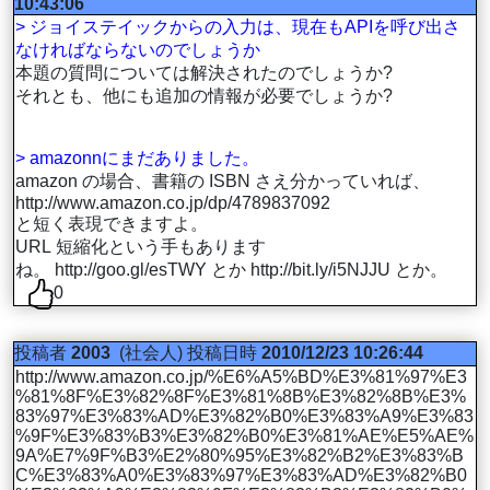
10:43:06
> ジョイステイックからの入力は、現在もAPIを呼び出さ
なければならないのでしょうか
本題の質問については解決されたのでしょうか?
それとも、他にも追加の情報が必要でしょうか?
> amazonnにまだありました。
amazon の場合、書籍の ISBN さえ分かっていれば、
http://www.amazon.co.jp/dp/4789837092
と短く表現できますよ。
URL 短縮化という手もあります
ね。 http://goo.gl/esTWY とか http://bit.ly/i5NJJU とか。
0
投稿者
2003
(社会人)
投稿日時
2010/12/23 10:26:44
http://www.amazon.co.jp/%E6%A5%BD%E3%81%97%E3
%81%8F%E3%82%8F%E3%81%8B%E3%82%8B%E3%
83%97%E3%83%AD%E3%82%B0%E3%83%A9%E3%83
%9F%E3%83%B3%E3%82%B0%E3%81%AE%E5%AE%
9A%E7%9F%B3%E2%80%95%E3%82%B2%E3%83%B
C%E3%83%A0%E3%83%97%E3%83%AD%E3%82%B0