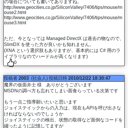
の場合についても書いてありますね。
http://www.geocities.co.jp/SiliconValley/7406/tips/mouse/m
ouse2.html
http://www.geocities.co.jp/SiliconValley/7406/tips/mouse/m
ouse3.html
ただ、今となっては Managed DirectX は過去の物なので、
SlimDX を使った方が良いかも知れません。
(XNA という選択肢もありますが、基本的には C# 用のラ
イブラリなのでハードルが高くなります)
0
投稿者
2003
(社会人)
投稿日時
2010/12/22 18:30:47
魔界の仮面弁士 様 ありがとうございます
MSDNの調べ方も忘れてしまい面食らっている次第です
もう一点ご指導願いたいと思います
ジョイステイックからの入力は、現在もAPIを呼び出さな
ければならないのでしょうか
ジョイステイックの検出、状態の取得など面倒なコードを
綴ったように記憶してますが