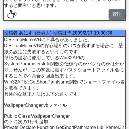
すると面白いと思います。
0
管理
投稿者
あにす
(社会人)
投稿日時
2009/2/17 19:30:30
DeskTopMemoVBに不具合がありました。
DestTopMemoVBの保存場所のパスが長すぎる場合に、壁
紙の設定に失敗するというものです。
壁紙の設定に使用しているWin32APIの
SystemParametersInfo関数の仕様なのかバグなのかは分か
りませんが、この関数に渡すパスをショートファイル名に
することで不具合を回避出来ます。
Win32APIのGetShortPathName関数でショートファイル名
を取得できます。
具体的な修正方法は以下の通りです。
WallpaperChanger.vbファイル
Public Class WallpaperChanger
の下に次の1行を追加
Private Declare Function GetShortPathName Lib "kernel32