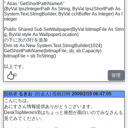
" Alias "GetShortPathNameA"
(ByVal lpszIntegerPath As String, ByVal lpszShortPath As
System.Text.StringBuilder, ByVal cchBuffer As Integer) As I
nteger
Public Shared Sub SetWallpaper(ByVal bitmapFile As Strin
g, ByVal style As WallpaperLocation)
の下に次の3行を追加
Dim sb As New System.Text.StringBuilder(1024)
GetShortPathName(bitmapFile, sb, sb.Capacity)
bitmapFile = sb.ToString()
以上です。
0
管理
投稿者
るきお
(社会人)
投稿日時
2009/2/19 06:47:05
こんにちは。
あにすさん情報提供ありがとうございます。
DeskTopMemoVBはちょっと発想が面白いのでみなさんも
見てみてください。