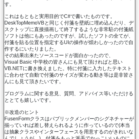
す。
これはもともと実用目的でC#で書いたものです。
DeskTopMemoVBと同じく付箋を壁紙に埋め込んだり、デ
スクトップに直接描画して終了するような非常駐の付箋紙
ソフトは他にもあったのですが、試したソフトの全てが、
付箋を貼る位置を指定するUIの操作が煩わしかったので自
作するにいたりました。
その結果出来たソースコードが面白かったので、
Visual Basic 中学校の皆さんにも見て頂ければと思い
VB.NETに書き換えました。特に付箋に入力したテキスト
に合わせて自動で付箋のサイズが変わる動き等は是非皆さ
んにも見て頂きたいです。
プログラムに関する意見、質問、アドバイス等いただける
ととても嬉しいです。
※改造のヒント
FusenFormクラスはパブリックメンバーのシグネチャーが
揃っていれば差し替えられるように作っているので(本当
は抽象クラスやインターフェースを用意するのがきれいな
んでしょうが…)、付箋をもっと派手でかっこいいものに