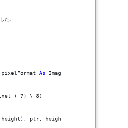
ました。
pixelFormat
As
Imag
ixel + 7) \ 8)
 height), ptr, heigh