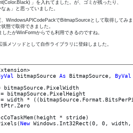
rent(Color.Black) 」を入れてました。が、ゴミが残ったり、
かなぁ」と思っていました。
owsAPICodePackでBitmapSourceとして取得してみ
な状態で取得できました。
したがWinFormからでも利用できるのですね。
拡張メソッドとして自作ライブラリに登録しました。
xtension>
ByVal
bitmapSource
As
BitmapSource,
ByVal
 bitmapSource.PixelWidth
= bitmapSource.PixelHeight
= width * ((bitmapSource.Format.BitsPerP
tPtr.Zero
skMem(height * stride)
xels(
New
Windows.Int32Rect(0, 0, width,