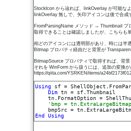
StockIcon から辿れば、linkOverlay 
linkOverlay 無しで、矢印アイコンは後で
FromParsingName メソッド → Thumbna
取得できることは確認しましたが、こちらも
殆どのアイコンには透明部があり、時には半
Bitmap プロパティ経由だと背景が Transpar
BitmapSource プロパティで取得すれば
それを WinForm から扱うには、追加の変
https://qiita.com/YSRKEN/items/a24bf2173f0
Using
sf = ShellObject.FromPar
Dim
tn = sf.Thumbnail
tn.FormatOption = ShellThum
'bmp = tn.ExtraLargeBitm
bmpSrc = tn.ExtraLargeBitm
End
Using