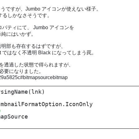
が可能なようですが、Jumbo アイコンが使えない様子。
合成するしかなさそうです。
il プロパティにて、 Jumbo アイコンを
単純にはいかず。
透明部も存在するはずですが、
ent ではなく不透明 Black になってしまう罠。
、背景を透過した状態で得られますが、
換が必要になりました。
129a5825c#bitmapsourcebitmap
singName(lnk)
bnailFormatOption.IconOnly
ap
apSource