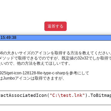
返答する
 15:49:38
256x256の大きいサイズのアイコンを取得する方法を教えてください
sociatedIconメソッドで取得できるでのですが、既定値の32x32でしか
たいので、他の方法を教えてほしいです。
25925/get-icon-128128-file-type-c-sharpを参考にして
こちらではJumboアイコンは取得できますが、
。
actAssociatedIcon(
"C:\test.lnk"
).ToBitma