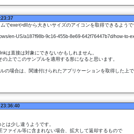
:23:37
グラムでexeやdllから大きいサイズのアイコンを取得できるよう
ndows/en-US/a187f98b-9c16-455b-8e69-642f76447b7d/how-to-extr
、lnkは直接は対象にできないかもしれません。
、その上でこのサンプルを適用する形になると思います。
データファイルの場合は、関連付けられたアプリケーションを取得し
 23:36:40
のとは少し違うようです。
XEファイル等に含まれない場合、拡大して返却するもので