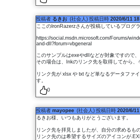
投稿者
るきお
(社会人)
投稿日時
2020/6/11 18
ここのIronRazerzさんが投稿しているプロ
https://social.msdn.microsoft.com/Forums/wi
and-dll?forum=vbgeneral
このサンプルはexeやdllなどが対象ですので
その場合は、lnkのリンク先を取得してから
リンク先が xlsx や txt など単なる
す。
0
投稿者
mayopee
(社会人)
投稿日時
2020/6/11
るきお様、いつもありがとうございます。
リンク先を拝見しましたが、自分の求めるも
リンク先のは希望するサイズのアイコンが.E