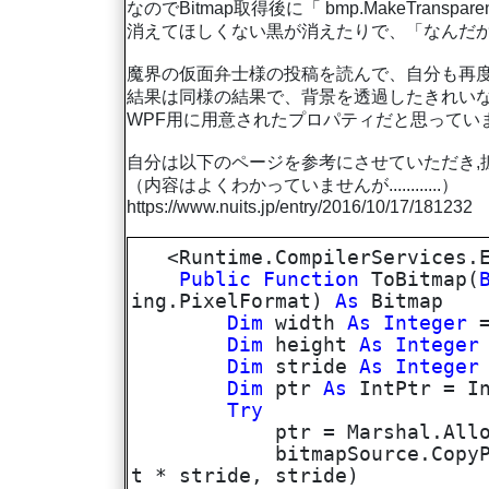
なのでBitmap取得後に「 bmp.MakeTranspa
消えてほしくない黒が消えたりで、「なんだ
魔界の仮面弁士様の投稿を読んで、自分も再度、Wind
結果は同様の結果で、背景を透過したきれい
WPF用に用意されたプロパティだと思っていま
自分は以下のページを参考にさせていただき,
（内容はよくわかっていませんが............）
https://www.nuits.jp/entry/2016/10/17/181232
<Runtime.CompilerServices.E
Public
Function
ToBitmap(
ing.PixelFormat)
As
Bitmap
Dim
width
As
Integer
=
Dim
height
As
Integer
Dim
stride
As
Integer
Dim
ptr
As
IntPtr = In
Try
ptr = Marshal.AllocCoTa
bitmapSource.CopyPi
t * stride, stride)