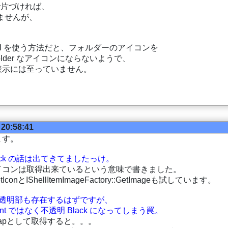
I で片づければ、
れませんが、
umbnail を使う方法だと、フォルダーのアイコンを
Folder なアイコンにならないようで、
表示には至っていません。
 20:58:41
ます。
odePack の話は出てきてましたっけ。
アイコンは取得出来ているという意味で書きました。
tIconとIShellItemImageFactory::GetImageも試しています。
透明部も存在するはずですが、
rent ではなく不透明 Black になってしまう罠。
itmapとして取得すると。。。