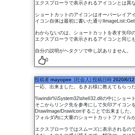
エクスプローラで表示されるアイコンとは異
ショートカットのアイコンはオーバーレイアイ
イコン自体は最初に書いた通りIImageList::GetI
わからないのは、ショートカットを表す矢印
エクスプローラで表示されるアイコンと同じ
自分の説明がヘタクソで申し訳ありません。
0
投稿者
mayopee
(社会人)
投稿日時
2020/6/12
一応、出来ました。るきお様に教えてもらっ
%windir%\System32\shell32.dl
そこからリンク先を参考にして矢印アイコンを
DrawImage/DrawIconすることで出来ました。
フォルダ内に大量のショートカットファイル
エクスプローラではスムーズに表示されるので、もっ