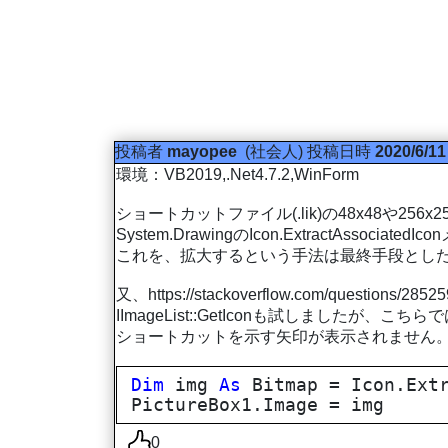
投稿者
mayopee
(社会人)
投稿日時
2020/6/11
環境：VB2019,.Net4.7.2,WinForm
ショートカットファイル(.lik)の48x48や
System.DrawingのIcon.ExtractAs
これを、拡大するという手法は最終手段とし
又、https://stackoverflow.com/questions/285
IImageList::GetIconも試しましたが、
ショートカットを示す矢印が表示されません
Dim
img
As
Bitmap = Icon.Extr
PictureBox1.Image = img
0