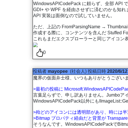
WindowsAPICodePack に頼らず、全部 AP
GDI+ や WPF を経由させずに済むのかも知
API 実装は面倒なので試していません。
ただ、上記の FromParsingName → Th
作成する際に、コンテンツを含んだ Stuffed 
これもまだエクスプローラーと同じアイコン
0
投稿者
mayopee
(社会人)
投稿日時
2020/6/12
魔界の仮面弁士様、いつもありがとうござい
>最初の投稿に Microsoft.WindowsAPIC
言葉足らずで、申し訳ありません。Jumbo
WindowsAPICodePack以外にもIImageList::Ge
>殆どのアイコンには透明部があり、時には半
>Bitmap プロパティ経由だと背景が Transpa
そうなんです。WindowsAPICodePackでB