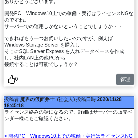
ありがとうございます。
開発PC Windows10上での稼働・実行はライセンスNGな
のですね。
サーバーでの運用しかないということでしょうか・・
できればもう一つお伺いしたいのですが、例えば
Windows Storage Server を購入し
そこにSQL Server Express を入れデータベースを作成
し、社内LAN上の他PCから
接続することは可能でしょうか？
0
管理
投稿者
魔界の仮面弁士
(社会人)
投稿日時
2020/11/28
18:45:18
ライセンス絡みの話になるので、詳細はサーバーの販売ベ
ンダー様にもご確認ください。
> 開発PC Windows10上での稼働・実行はライセンスNG