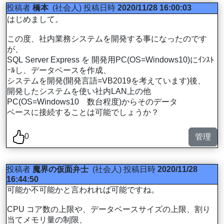
投稿者
橋本
(社会人)
投稿日時
2020/11/28 16:00:03
はじめまして。
この度、社内業務システムを開発する事になったのです
が、
SQL Server Express を 開発用PC(OS=Windows10)にｲﾝｽﾄ
ｰﾙし、データベースを作成、
システムを開発(開発言語=VB2019を考えています)後、
開発したシステムを使い社内LAN上の他
PC(OS=Windows10 数台程度)からそのデータ
ベースに接続することは可能でしょうか？
0
管理
投稿者
魔界の仮面弁士
(社会人)
投稿日時
2020/11/28
16:44:50
可能か不可能かと言われれば可能ですね。
CPU コア数の上限や、データベースサイズの上限、割り
当てメモリ量の制限、