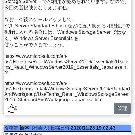
Storage Server 上での利用が認められています。なので、
今回の選択肢となりえますね。
なお、今後スケールアップして、
SQL Server Standard Edition などに置き換える可能性まで
視野に入れる場合には、Windows Storage Server ではな
く、Windows Server Essentials を
使うことができるでしょう。
https://www.microsoft.com/en-
us/Useterms/Retail/WindowsServer2019/Essentials/Useter
ms_Retail_WindowsServer2019_Essentials_Japanese.ht
m
https://www.microsoft.com/en-
us/UseTerms/Retail/WindowsStorageServer2016/Standard
AndWorkgroup/UseTerms_Retail_WindowsStorageServer
2016_StandardAndWorkgroup_Japanese.htm
0
管理
投稿者
橋本
(社会人)
投稿日時
2020/11/28 19:02:43
魔界の仮面弁士様