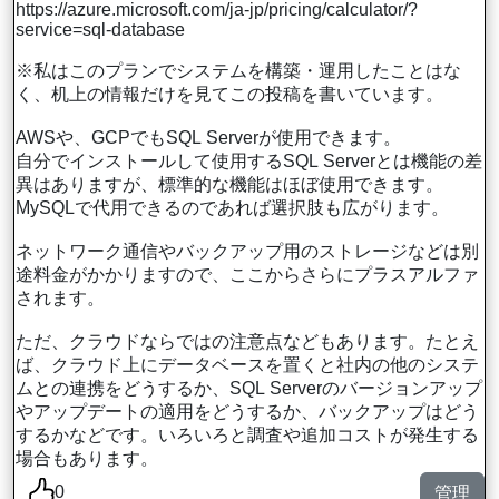
https://azure.microsoft.com/ja-jp/pricing/calculator/?
service=sql-database
※私はこのプランでシステムを構築・運用したことはな
く、机上の情報だけを見てこの投稿を書いています。
AWSや、GCPでもSQL Serverが使用できます。
自分でインストールして使用するSQL Serverとは機能の差
異はありますが、標準的な機能はほぼ使用できます。
MySQLで代用できるのであれば選択肢も広がります。
ネットワーク通信やバックアップ用のストレージなどは別
途料金がかかりますので、ここからさらにプラスアルファ
されます。
ただ、クラウドならではの注意点などもあります。たとえ
ば、クラウド上にデータベースを置くと社内の他のシステ
ムとの連携をどうするか、SQL Serverのバージョンアップ
やアップデートの適用をどうするか、バックアップはどう
するかなどです。いろいろと調査や追加コストが発生する
場合もあります。
0
管理