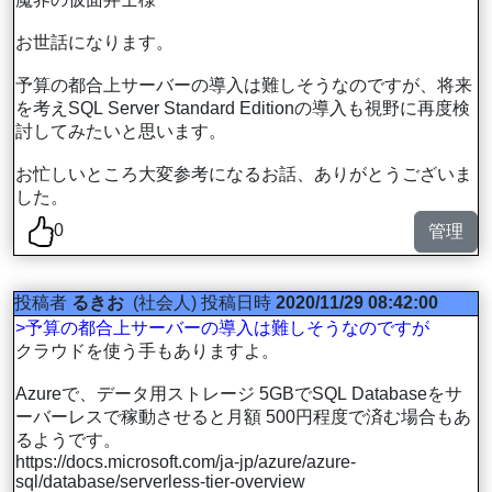
お世話になります。
予算の都合上サーバーの導入は難しそうなのですが、将来
を考えSQL Server Standard Editionの導入も視野に再度検
討してみたいと思います。
お忙しいところ大変参考になるお話、ありがとうございま
した。
0
管理
投稿者
るきお
(社会人)
投稿日時
2020/11/29 08:42:00
>予算の都合上サーバーの導入は難しそうなのですが
クラウドを使う手もありますよ。
Azureで、データ用ストレージ 5GBでSQL Databaseをサ
ーバーレスで稼動させると月額 500円程度で済む場合もあ
るようです。
https://docs.microsoft.com/ja-jp/azure/azure-
sql/database/serverless-tier-overview