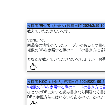
投稿者
初心者
(社会人)
投稿日時
2024/3/19 10
教えていただきたいです。
VBNETで、
商品名の情報が入ったテーブルがある１つ目の
複数のDBを参照する際のコードの書き方に苦
どなたか教えていただけないでしょうか。お
0
投稿者
KOZ
(社会人)
投稿日時
2024/3/21 09:2
>複数のDBを参照する際のコードの書き方に
ひとつのDBに対する読み書きなら問題なく書
DBの参照方法にはいろいろあるので、どのよ
0