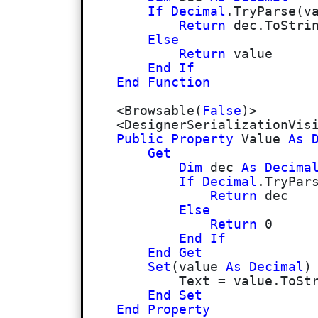
If
Decimal
.TryParse(v
Return
dec.ToStrin
Else
Return
value
End
If
End
Function
<Browsable(
False
)>
<DesignerSerializationVisibi
Public
Property
Value
As
Get
Dim
dec
As
Decima
If
Decimal
.TryPar
Return
dec
Else
Return
0
End
If
End
Get
Set
(value
As
Decimal
)
Text = value.ToString(
End
Set
End
Property