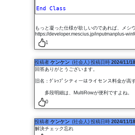
End
Class
もっと凝った仕様が欲しいのであれば、メシウスの
https://developer.mescius.jp/inputmanplus-win
1
投稿者
ケンケン
(社会人)
投稿日時
2024/11/18
回答ありがとうございます。
旧名：ｸﾞﾚｯﾌﾟシティーはライセンス料金が高
多段明細は、MultiRowが便利ですよね。
0
投稿者
ケンケン
(社会人)
投稿日時
2024/11/18
解決チェック忘れ