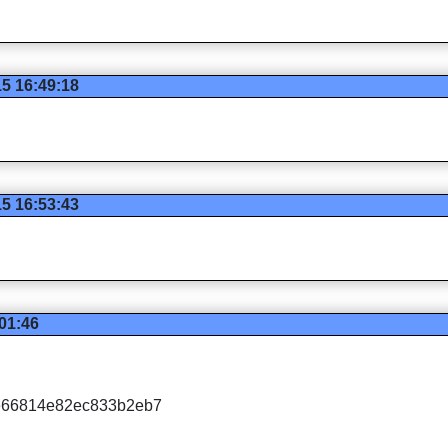
15 16:49:18
15 16:53:43
:01:46
？
f0e66814e82ec833b2eb7