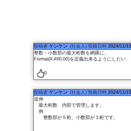
投稿者
ケンケン
(社会人)
投稿日時
2024/11/15
整数・小数部の最大桁数を網羅に、
Format(#,##0.00)を定義出来るようにしたい
0
投稿者
ケンケン
(社会人)
投稿日時
2024/11/15
追伸
最大桁数 内部で管理します。
例
整数部が５桁、小数部が３桁です。