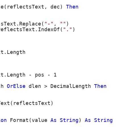
se(reflectsText, dec)
Then
ext.Replace(
"-"
,
""
)
eflectsText.IndexOf(
"."
)
Length
ngth - pos - 1
th
OrElse
dlen > DecimalLength
Then
Text(reflectsText)
ion
Format(value
As
String
)
As
String