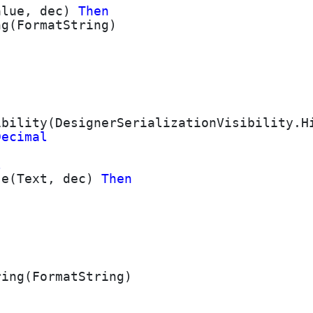
alue, dec)
Then
g(FormatString)
lity(DesignerSerializationVisibility.H
Decimal
l
se(Text, dec)
Then
FormatString)