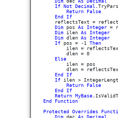
Dim
dec
As
Decimal
If
Not
Decimal
.TryPar
Return
False
End
If
reflectsText = reflectsT
Dim
pos
As
Integer
= r
Dim
ilen
As
Integer
Dim
dlen
As
Integer
If
pos = -1
Then
ilen = reflectsText.
dlen = 0
Else
ilen = pos
dlen = reflectsText.Le
End
If
If
ilen > IntegerLeng
Return
False
End
If
Return
MyBase
.IsValid
End
Function
Protected
Overrides
Funct
Dim
dec
As
Decimal