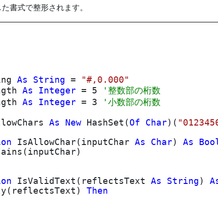
指定した書式で整形されます。
ing
As
String
=
"#,0.000"
ngth
As
Integer
= 5
'整数部の桁数
ngth
As
Integer
= 3
'小数部の桁数
lowChars
As
New
HashSet(
Of
Char
)(
"012345
ion
IsAllowChar(inputChar
As
Char
)
As
Boo
ains(inputChar)
ion
IsValidText(reflectsText
As
String
)
A
ty(reflectsText)
Then