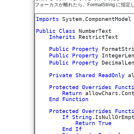
フォーカスが離れたら、FormatString に
Imports
System.ComponentModel
Public
Class
NumberText
Inherits
RestrictText
Public
Property
FormatStr
Public
Property
IntegerLe
Public
Property
DecimalLe
Private
Shared
ReadOnly
al
Protected
Overrides
Funct
Return
allowChars.Cont
End
Function
Protected
Overrides
Funct
If
String
.IsNullOrEmp
Return
True
End
If