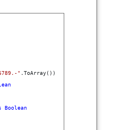
6789.-"
.ToArray())
lean
s
Boolean