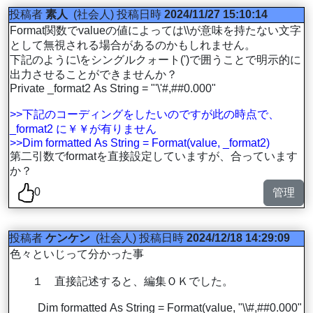
投稿者
素人
(社会人)
投稿日時
2024/11/27 15:10:14
Format関数でvalueの値によっては\\が意味を持たない文字
として無視される場合があるのかもしれません。
下記のように\をシングルクォート(')で囲うことで明示的に
出力させることができませんか？
Private _format2 As String = "'\'#,##0.000"
>>下記のコーディングをしたいのですが此の時点で、
_format2 に￥￥が有りません
>>Dim formatted As String = Format(value, _format2)
第二引数でformatを直接設定していますが、合っています
か？
0
管理
投稿者
ケンケン
(社会人)
投稿日時
2024/12/18 14:29:09
色々といじって分かった事
１ 直接記述すると、編集ＯＫでした。
Dim formatted As String = Format(value, "\\#,##0.000"