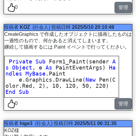
0
管理
投稿者
KOZ
(社会人)
投稿日時
2025/5/10 20:10:49
CreateGraphics で作成したオブジェクトに描画したものは
一過性のもので、何かあると消えてしまいます。
継続して描画するには Paint イベントで行ってください。
Private
Sub
Form1_Paint(sender
A
s
Object
, e
As
PaintEventArgs)
Ha
ndles
MyBase
.Paint
e.Graphics.DrawLine(
New
Pen(C
olor.Red, 2), 10, 120, 50, 220)
End
Sub
0
管理
投稿者
hige3
(社会人)
投稿日時
2025/5/11 06:31:35
KOZ様