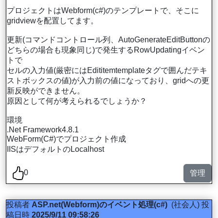
プロジェクトはWebform(c#)のテンプレートで、そこに
gridviewを配置してます。
更新(コマンドコントロール列、AutoGenerateEditButtonの
どちらの場合も現象同じ)で発生するRowUpdatingイベン
トで
セルの入力値(厳密にはEdititemtemplateタグで囲んだテキ
ストボックスの値)が入力前の値になっており、gridへの更
新反映ができません。
原因として何が考えられるでしょうか？
環境
.Net Framework4.8.1
WebForm(C#)でプロジェクト作成
IISはデフォルトのLocalhost
0
管理
投稿者
ASP.net(Webform)のイベント処理(c#)
(社会人)
投
稿日時
2025/9/11 09:58:26