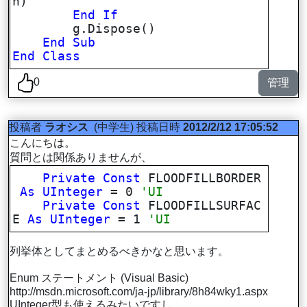
h)
End
If
g.Dispose()
End
Sub
End
Class
0
管理
投稿者
ラオシス
(中学生)
投稿日時
2012/2/12 17:05:52
こんにちは。
質問とは関係ありませんが、
Private
Const
FLOODFILLBORDER
As
UInteger
= 0
'UI
Private
Const
FLOODFILLSURFAC
E
As
UInteger
= 1
'UI
列挙体としてまとめるべきかなと思います。
Enum ステートメント (Visual Basic)
http://msdn.microsoft.com/ja-jp/library/8h84wky1.aspx
UInteger型も使えるみたいですし。