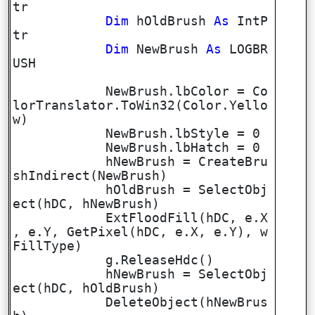
tr
Dim
hOldBrush
As
IntP
tr
Dim
NewBrush
As
LOGBR
USH
NewBrush.lbColor = Co
lorTranslator.ToWin32(Color.Yello
w)
NewBrush.lbStyle = 0
NewBrush.lbHatch = 0
hNewBrush = CreateBru
shIndirect(NewBrush)
hOldBrush = SelectObj
ect(hDC, hNewBrush)
ExtFloodFill(hDC, e.X
, e.Y, GetPixel(hDC, e.X, e.Y), w
FillType)
g.ReleaseHdc()
hNewBrush = SelectObj
ect(hDC, hOldBrush)
DeleteObject(hNewBrus