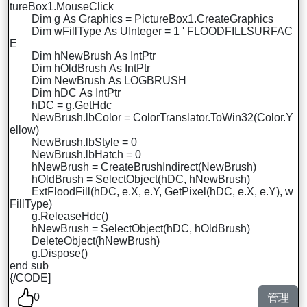
tureBox1.MouseClick
Dim g As Graphics = PictureBox1.CreateGraphics
Dim wFillType As UInteger = 1 ' FLOODFILLSURFAC
E
Dim hNewBrush As IntPtr
Dim hOldBrush As IntPtr
Dim NewBrush As LOGBRUSH
Dim hDC As IntPtr
hDC = g.GetHdc
NewBrush.lbColor = ColorTranslator.ToWin32(Color.Y
ellow)
NewBrush.lbStyle = 0
NewBrush.lbHatch = 0
hNewBrush = CreateBrushIndirect(NewBrush)
hOldBrush = SelectObject(hDC, hNewBrush)
ExtFloodFill(hDC, e.X, e.Y, GetPixel(hDC, e.X, e.Y), w
FillType)
g.ReleaseHdc()
hNewBrush = SelectObject(hDC, hOldBrush)
DeleteObject(hNewBrush)
g.Dispose()
end sub
{/CODE]
0
管理