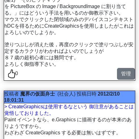
を PictureBox の Image / BackgroundImage に割り当て
る。」にはどういう手法を用いるのか御教示下さい。
マウスでクリックした閉領域のみのデバイスコンテキスト
hDCを得るためにCreateGraphicsを使用しましたがこれは
よろしいのでしようか。
塗りつぶしが消えた後，再度のクリックで塗りつぶしが安
定するカラクリがわかればよいのでしょうが
８７歳の超初心者には難問です。
よろしく御指導下さい。
0
管理
投稿者
魔界の仮面弁士
(社会人)
投稿日時
2012/2/10
18:01:31
> CreateGraphicsは使用するなという 御注意があることは
覚悟しておりました。
Paint イベントなら、e.Graphics に描画するのが本来のあ
りようですから、
わざわざ CreateGraphics する必要は無いはずです。