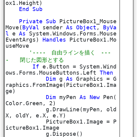
ox1.Height)
End
Sub
Private
Sub
PictureBox1_Mouse
Move(
ByVal
sender
As
Object
,
ByVa
l
e
As
System.Windows.Forms.Mouse
EventArgs)
Handles
PictureBox1.Mo
useMove
'---- 自由ラインを描く ---
- 閉じた図形とする
If
e.Button = System.Wind
ows.Forms.MouseButtons.Left
Then
Dim
g
As
Graphics = G
raphics.FromImage(PictureBox1.Ima
ge)
Dim
myPen
As
New
Pen(
Color.Green, 2)
g.DrawLine(myPen, old
X, oldY, e.X, e.Y)
PictureBox1.Image = P
ictureBox1.Image
g.Dispose()