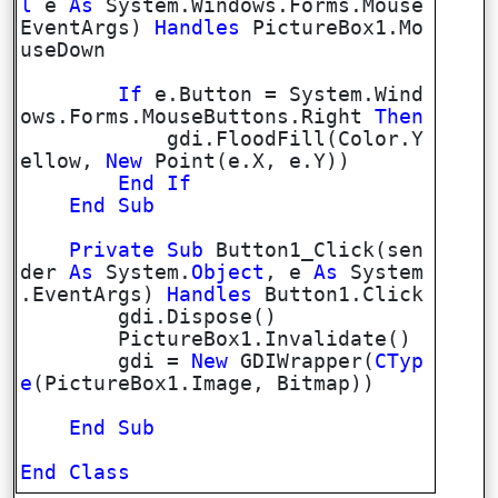
l
e
As
System.Windows.Forms.Mouse
EventArgs)
Handles
PictureBox1.Mo
useDown
If
e.Button = System.Wind
ows.Forms.MouseButtons.Right
Then
gdi.FloodFill(Color.Y
ellow,
New
Point(e.X, e.Y))
End
If
End
Sub
Private
Sub
Button1_Click(sen
der
As
System.
Object
, e
As
System
.EventArgs)
Handles
Button1.Click
gdi.Dispose()
PictureBox1.Invalidate()
gdi =
New
GDIWrapper(
CTyp
e
(PictureBox1.Image, Bitmap))
End
Sub
End
Class