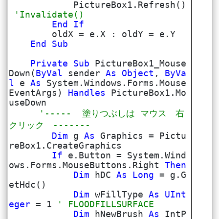
PictureBox1.Refresh()
'Invalidate()
End
If
oldX = e.X : oldY = e.Y
End
Sub
Private
Sub
PictureBox1_Mouse
Down(
ByVal
sender
As
Object
,
ByVa
l
e
As
System.Windows.Forms.Mouse
EventArgs)
Handles
PictureBox1.Mo
useDown
'----- 塗りつぶしは マウス 右
クリック -------
Dim
g
As
Graphics = Pictu
reBox1.CreateGraphics
If
e.Button = System.Wind
ows.Forms.MouseButtons.Right
Then
Dim
hDC
As
Long
= g.G
etHdc()
Dim
wFillType
As
UInt
eger
= 1
' FLOODFILLSURFACE
Dim
hNewBrush
As
IntP