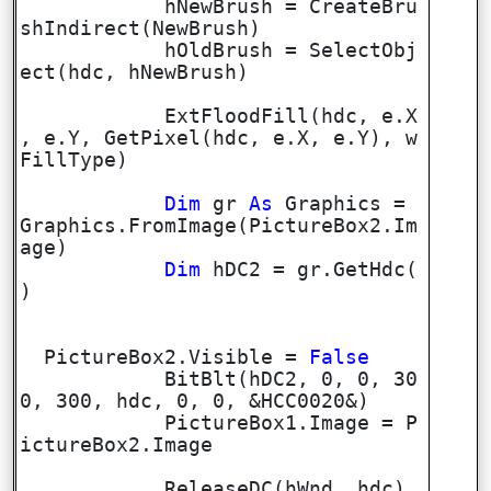
hNewBrush = CreateBru
shIndirect(NewBrush)
hOldBrush = SelectObj
ect(hdc, hNewBrush)
ExtFloodFill(hdc, e.X
, e.Y, GetPixel(hdc, e.X, e.Y), w
FillType)
Dim
gr
As
Graphics =
Graphics.FromImage(PictureBox2.Im
age)
Dim
hDC2 = gr.GetHdc(
)
PictureBox2.Visible =
False
BitBlt(hDC2, 0, 0, 30
0, 300, hdc, 0, 0, &HCC0020&)
PictureBox1.Image = P
ictureBox2.Image
ReleaseDC(hWnd, hdc)