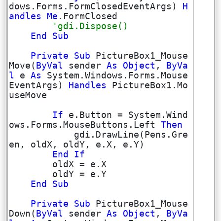
dows.Forms.FormClosedEventArgs)
H
andles
Me
.FormClosed
'gdi.Dispose()
End
Sub
Private
Sub
PictureBox1_Mouse
Move(
ByVal
sender
As
Object
,
ByVa
l
e
As
System.Windows.Forms.Mouse
EventArgs)
Handles
PictureBox1.Mo
useMove
If
e.Button = System.Wind
ows.Forms.MouseButtons.Left
Then
gdi.DrawLine(Pens.Gre
en, oldX, oldY, e.X, e.Y)
End
If
oldX = e.X
oldY = e.Y
End
Sub
Private
Sub
PictureBox1_Mouse
Down(
ByVal
sender
As
Object
,
ByVa