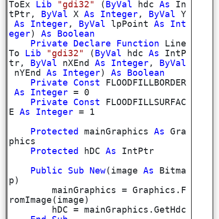
ToEx
Lib
"gdi32"
(
ByVal
hdc
As
In
tPtr,
ByVal
X
As
Integer
,
ByVal
Y
As
Integer
,
ByVal
lpPoint
As
Int
eger
)
As
Boolean
Private
Declare
Function
Line
To
Lib
"gdi32"
(
ByVal
hdc
As
IntP
tr,
ByVal
nXEnd
As
Integer
,
ByVal
nYEnd
As
Integer
)
As
Boolean
Private
Const
FLOODFILLBORDER
As
Integer
= 0
Private
Const
FLOODFILLSURFAC
E
As
Integer
= 1
Protected
mainGraphics
As
Gra
phics
Protected
hDC
As
IntPtr
Public
Sub
New
(image
As
Bitma
p)
mainGraphics = Graphics.F
romImage(image)
hDC = mainGraphics.GetHdc