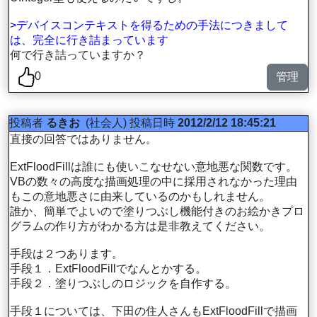
>デバイスコンテキストを得るための手法につきまして
は、完全に行き詰まっています
何で行き詰っていますか？
0
管理
投稿者
るきお
(社会人)
投稿日時
2012/2/12 18:45:21
直接の回答ではありません。
ExtFloodFillは誰にも使いこなせない意地悪な関数です。
VBの数々の高度な描画処理の中に採用されなかった理由
もこの意地悪さに由来しているのかもしれません。
誰か、簡単でよいので塗りつぶし機能付きのお絵かきプロ
グラムの作り方がわかる方は是非教えてください。
手段は２つあります。
手段１．ExtFloodFillでなんとかする。
手段２．塗りつぶしのロジックを自作する。
手段１については、下田の住人さんもExtFloodFillで描画