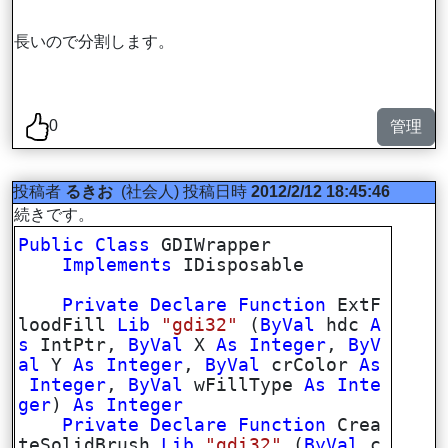
長いので分割します。
0
管理
投稿者
るきお
(社会人)
投稿日時
2012/2/12 18:45:46
続きです。
Public
Class
GDIWrapper
Implements
IDisposable
Private
Declare
Function
ExtF
loodFill
Lib
"gdi32"
(
ByVal
hdc
A
s
IntPtr,
ByVal
X
As
Integer
,
ByV
al
Y
As
Integer
,
ByVal
crColor
As
Integer
,
ByVal
wFillType
As
Inte
ger
)
As
Integer
Private
Declare
Function
Crea
teSolidBrush
Lib
"gdi32"
(
ByVal
c