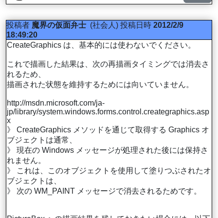
投稿者
魔界の仮面弁士
(社会人)
投稿日時
2012/2/9
18:49:20
CreateGraphics は、基本的には使わないでください。
これで描画した結果は、次の再描画タイミングでは消去さ
れるため、
描画された状態を維持するためには向いていません。
http://msdn.microsoft.com/ja-
jp/library/system.windows.forms.control.creategraphics.asp
x
》 CreateGraphics メソッドを通じて取得する Graphics オ
ブジェクトは通常、
》 現在の Windows メッセージが処理された後には保持さ
れません。
》 これは、このオブジェクトを使用して塗りつぶされたオ
ブジェクトは、
》 次の WM_PAINT メッセージで消去されるためです。