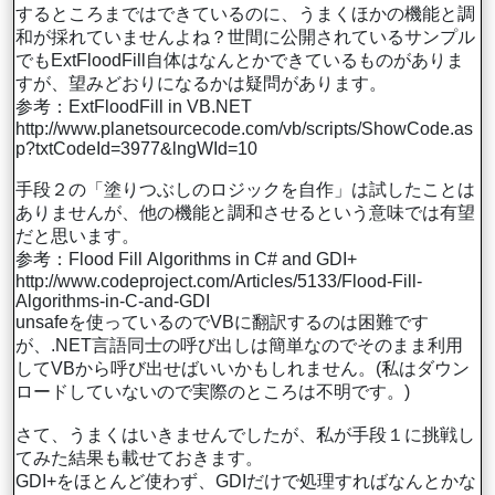
するところまではできているのに、うまくほかの機能と調
和が採れていませんよね？世間に公開されているサンプル
でもExtFloodFill自体はなんとかできているものがありま
すが、望みどおりになるかは疑問があります。
参考：ExtFloodFill in VB.NET
http://www.planetsourcecode.com/vb/scripts/ShowCode.as
p?txtCodeId=3977&lngWId=10
手段２の「塗りつぶしのロジックを自作」は試したことは
ありませんが、他の機能と調和させるという意味では有望
だと思います。
参考：Flood Fill Algorithms in C# and GDI+
http://www.codeproject.com/Articles/5133/Flood-Fill-
Algorithms-in-C-and-GDI
unsafeを使っているのでVBに翻訳するのは困難です
が、.NET言語同士の呼び出しは簡単なのでそのまま利用
してVBから呼び出せばいいかもしれません。(私はダウン
ロードしていないので実際のところは不明です。)
さて、うまくはいきませんでしたが、私が手段１に挑戦し
てみた結果も載せておきます。
GDI+をほとんど使わず、GDIだけで処理すればなんとかな