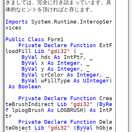
きましては、完全に行き詰まっています。具
体的なヒントを頂ければと存じます。
Imports
System.Runtime.InteropSer
vices
Public
Class
Form1
Private
Declare
Function
ExtF
loodFill
Lib
"gdi32"
( _
ByVal
hdc
As
IntPtr, _
ByVal
x
As
Integer
, _
ByVal
y
As
Integer
, _
ByVal
crColor
As
Integer
, _
ByVal
wFillType
As
UInteger
)
As
Boolean
Private
Declare
Function
Crea
teBrushIndirect
Lib
"gdi32"
(
ByRe
f
lpLogBrush
As
LOGBRUSH)
As
IntP
tr
Private
Declare
Function
Dele
teObject
Lib
"gdi32"
(
ByVal
hObje