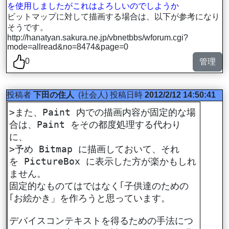
を使用しましたがこれはよろしいのでしようか
ビットマップに対して描画する場合は、以下が参考になり
そうです。
http://hanatyan.sakura.ne.jp/vbnetbbs/wforum.cgi?
mode=allread&no=8474&page=0
0
管理
投稿者
下田の住人
(社会人)
投稿日時
2012/2/12 14:50:41
>また、Paint 内での描画内容が固定的な場
合は、Paint をその都度処理する代わり
に、
>予め Bitmap に描画しておいて、それ
を PictureBox に表示した方が楽かもしれ
ません。
固定的なものてはではなく｢子供達のための
｢お絵かき」を作ろうと思っています。
デバイスコンテキストを得るための手法につ