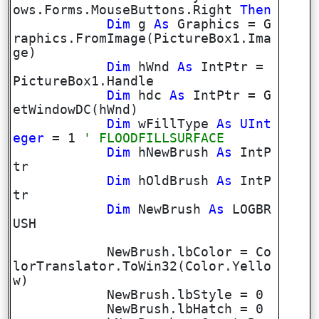
ows.Forms.MouseButtons.Right
Then
Dim
g
As
Graphics = G
raphics.FromImage(PictureBox1.Ima
ge)
Dim
hWnd
As
IntPtr =
PictureBox1.Handle
Dim
hdc
As
IntPtr = G
etWindowDC(hWnd)
Dim
wFillType
As
UInt
eger
= 1
' FLOODFILLSURFACE
Dim
hNewBrush
As
IntP
tr
Dim
hOldBrush
As
IntP
tr
Dim
NewBrush
As
LOGBR
USH
NewBrush.lbColor = Co
lorTranslator.ToWin32(Color.Yello
w)
NewBrush.lbStyle = 0
NewBrush.lbHatch = 0