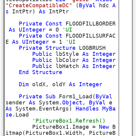
"CreateCompatibleDC"
(
ByVal
hdc
A
s
IntPtr)
As
IntPtr
Private
Const
FLOODFILLBORDER
As
UInteger
= 0
'UI
Private
Const
FLOODFILLSURFAC
E
As
UInteger
= 1
'UI
Private
Structure
LOGBRUSH
Public
lbStyle
As
Integer
Public
lbColor
As
Integer
Public
lbHatch
As
Integer
End
Structure
Dim
oldX, oldY
As
Integer
Private
Sub
Form1_Load(
ByVal
sender
As
System.
Object
,
ByVal
e
As
System.EventArgs)
Handles
MyBa
se
.Load
'PictureBox1.Refresh()
PictureBox1.Image =
New
B
itmap(PictureBox1.Width, PictureB