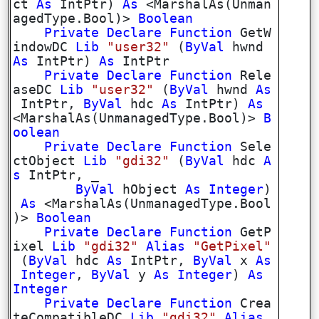
ct
As
IntPtr)
As
<MarshalAs(Unman
agedType.Bool)>
Boolean
Private
Declare
Function
GetW
indowDC
Lib
"user32"
(
ByVal
hwnd
As
IntPtr)
As
IntPtr
Private
Declare
Function
Rele
aseDC
Lib
"user32"
(
ByVal
hwnd
As
IntPtr,
ByVal
hdc
As
IntPtr)
As
<MarshalAs(UnmanagedType.Bool)>
B
oolean
Private
Declare
Function
Sele
ctObject
Lib
"gdi32"
(
ByVal
hdc
A
s
IntPtr, _
ByVal
hObject
As
Integer
)
As
<MarshalAs(UnmanagedType.Bool
)>
Boolean
Private
Declare
Function
GetP
ixel
Lib
"gdi32"
Alias
"GetPixel"
(
ByVal
hdc
As
IntPtr,
ByVal
x
As
Integer
,
ByVal
y
As
Integer
)
As
Integer
Private
Declare
Function
Crea
teCompatibleDC
Lib
"gdi32"
Alias