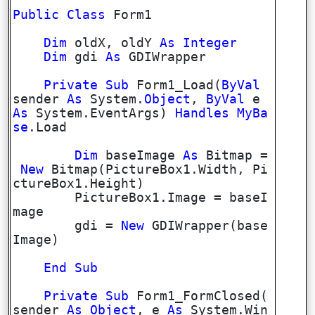
Public
Class
Form1
Dim
oldX, oldY
As
Integer
Dim
gdi
As
GDIWrapper
Private
Sub
Form1_Load(
ByVal
sender
As
System.
Object
,
ByVal
e
As
System.EventArgs)
Handles
MyBa
se
.Load
Dim
baseImage
As
Bitmap =
New
Bitmap(PictureBox1.Width, Pi
ctureBox1.Height)
PictureBox1.Image = baseI
mage
gdi =
New
GDIWrapper(base
Image)
End
Sub
Private
Sub
Form1_FormClosed(
sender
As
Object
, e
As
System.Win