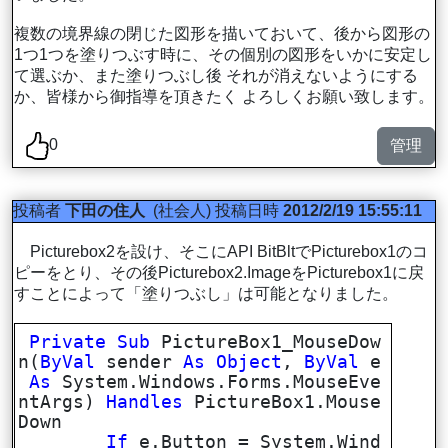
複数の境界線の閉じた図形を描いておいて、後から図形の
1つ1つを塗りつぶす時に、その個別の図形をいかに安定し
て選ぶか、また塗りつぶし後 それが消えないようにする
か、皆様から御指導を頂きたく よろしくお願い致します。
0
管理
投稿者
下田の住人
(社会人)
投稿日時
2012/2/19 15:55:11
Picturebox2を設け、そこにAPI BitBltでPicturebox1のコ
ピーをとり、その後Picturebox2.ImageをPicturebox1に戻
すことによって「塗りつぶし」は可能となりました。
Private
Sub
PictureBox1_MouseDow
n(
ByVal
sender
As
Object
,
ByVal
e
As
System.Windows.Forms.MouseEve
ntArgs)
Handles
PictureBox1.Mouse
Down
If
e.Button = System.Wind