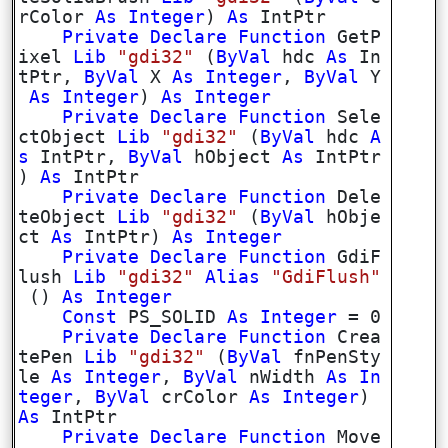
rColor
As
Integer
)
As
IntPtr
Private
Declare
Function
GetP
ixel
Lib
"gdi32"
(
ByVal
hdc
As
In
tPtr,
ByVal
X
As
Integer
,
ByVal
Y
As
Integer
)
As
Integer
Private
Declare
Function
Sele
ctObject
Lib
"gdi32"
(
ByVal
hdc
A
s
IntPtr,
ByVal
hObject
As
IntPtr
)
As
IntPtr
Private
Declare
Function
Dele
teObject
Lib
"gdi32"
(
ByVal
hObje
ct
As
IntPtr)
As
Integer
Private
Declare
Function
GdiF
lush
Lib
"gdi32"
Alias
"GdiFlush"
()
As
Integer
Const
PS_SOLID
As
Integer
= 0
Private
Declare
Function
Crea
tePen
Lib
"gdi32"
(
ByVal
fnPenSty
le
As
Integer
,
ByVal
nWidth
As
In
teger
,
ByVal
crColor
As
Integer
)
As
IntPtr
Private
Declare
Function
Move