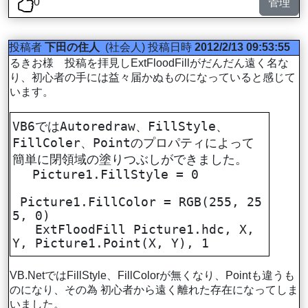
0
管理
投稿者
下田の住人
(社会人)
投稿日時
2012/2/13 09:53:55
るきお様 投稿を拝見しExtFloodFillがだんだん遠く名な
り、初心者の手には益々届かぬものになっていると感じて
います。
VB6ではAutoredraw、FillStyle、
FillColer、Pointのプロパティによって
簡単に閉領域の塗りつぶしができました。
Picture1.FillStyle = 0
Picture1.FillColor = RGB(255, 25
5, 0)
ExtFloodFill Picture1.hdc, X,
Y, Picture1.Point(X, Y), 1
VB.NetではFillStyle、FillColorが無くなり、Pointも違うも
のになり、その為 初心者から遠く離れた存在になってしま
いました。