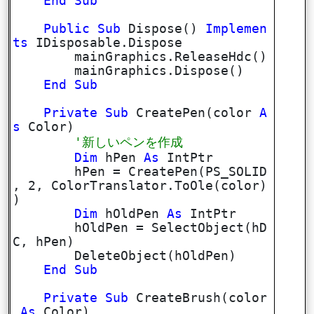
End
Sub
Public
Sub
Dispose()
Implemen
ts
IDisposable.Dispose
mainGraphics.ReleaseHdc()
mainGraphics.Dispose()
End
Sub
Private
Sub
CreatePen(color
A
s
Color)
'新しいペンを作成
Dim
hPen
As
IntPtr
hPen = CreatePen(PS_SOLID
, 2, ColorTranslator.ToOle(color)
)
Dim
hOldPen
As
IntPtr
hOldPen = SelectObject(hD
C, hPen)
DeleteObject(hOldPen)
End
Sub
Private
Sub
CreateBrush(color
As
Color)