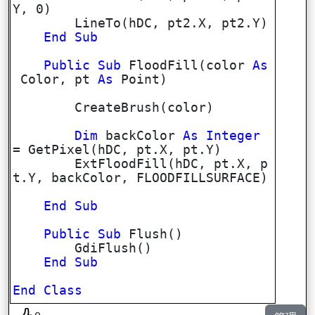
Y, 0)
LineTo(hDC, pt2.X, pt2.Y)
End
Sub
Public
Sub
FloodFill(color
As
Color, pt
As
Point)
CreateBrush(color)
Dim
backColor
As
Integer
= GetPixel(hDC, pt.X, pt.Y)
ExtFloodFill(hDC, pt.X, p
t.Y, backColor, FLOODFILLSURFACE)
End
Sub
Public
Sub
Flush()
GdiFlush()
End
Sub
End
Class