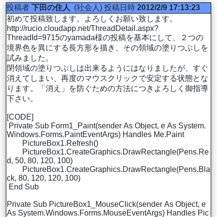
投稿者
下田の住人
(社会人)
投稿日時
2012/2/9 17:13:23
初めて投稿致します。よろしくお願い致します。
http://rucio.cloudapp.net/ThreadDetail.aspx?
ThreadId=9715のyamada様の投稿を基本にして、２つの
境界色を異にする長方形を描き、その領域の塗りつぶしを
試みました。
閉領域の塗りつぶしは出来るようにはなりましたが、すぐ
消えてしまい、再度のマウスクリックで安定する状態とな
ります。「消え」を防ぐための方法につきよろしく御指導
下さい。
[CODE]
Private Sub Form1_Paint(sender As Object, e As System.
Windows.Forms.PaintEventArgs) Handles Me.Paint
PictureBox1.Refresh()
PictureBox1.CreateGraphics.DrawRectangle(Pens.Re
d, 50, 80, 120, 100)
PictureBox1.CreateGraphics.DrawRectangle(Pens.Bla
ck, 80, 120, 120, 100)
End Sub
Private Sub PictureBox1_MouseClick(sender As Object, e
As System.Windows.Forms.MouseEventArgs) Handles Pic