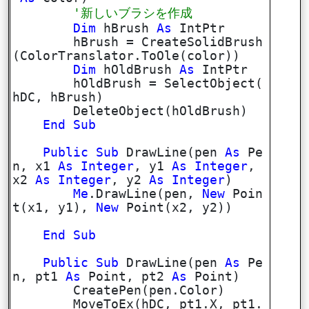
'新しいブラシを作成
Dim
hBrush
As
IntPtr
hBrush = CreateSolidBrush
(ColorTranslator.ToOle(color))
Dim
hOldBrush
As
IntPtr
hOldBrush = SelectObject(
hDC, hBrush)
DeleteObject(hOldBrush)
End
Sub
Public
Sub
DrawLine(pen
As
Pe
n, x1
As
Integer
, y1
As
Integer
,
x2
As
Integer
, y2
As
Integer
)
Me
.DrawLine(pen,
New
Poin
t(x1, y1),
New
Point(x2, y2))
End
Sub
Public
Sub
DrawLine(pen
As
Pe
n, pt1
As
Point, pt2
As
Point)
CreatePen(pen.Color)
MoveToEx(hDC, pt1.X, pt1.