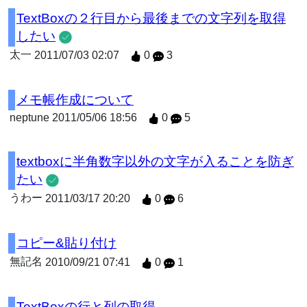
TextBoxの２行目から最後までの文字列を取得
したい
太一
2011/07/03 02:07
0
3
メモ帳作成について
neptune
2011/05/06 18:56
0
5
textboxに半角数字以外の文字が入ることを防ぎ
たい
うわー
2011/03/17 20:20
0
6
コピー&貼り付け
無記名
2010/09/21 07:41
0
1
TextBoxの行と列の取得