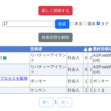
新しく投稿する
本文
題名
タグ
検索
検索状態を解除
投稿者
最終投稿
リバティーアイラン
ASP.ne
)
社会人
0
2
ド
(c#)
リバティーアイラン
ASP.ne
社会人
0
1
ド
(c#)
もののプロセスを取得
ポッキー
社会人
ポッキー
1
2
ケンケン
社会人
1
1
とくま
1
前へ
次へ