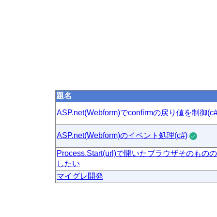
題名
ASP.net(Webform)でconfirmの戻り値を制御(c#
ASP.net(Webform)のイベント処理(c#)
Process.Start(url)で開いたブラウザその
したい
マイグレ開発